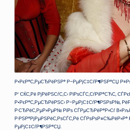
Р•РєР°С‚РµСЂРёРЅР° Р–РµРјС‡СѓР¶РЅР°СЏ Р¤Рѕ
Р’ СЌС‚Рё РјРёРЅСѓС‚С‹ РїРѕСЃС‚СѓРїР°СЋС‚ СЃ
Р•РєР°С‚РµСЂРёРЅС‹ Р–РµРјС‡СѓР¶РЅРѕР№, РёР
Р·СЂРёС‚РµР»РµР№ РїРѕ СЃРµСЂРёР°Р»Сѓ В«РљР
Р·РЅР°РјРµРЅРёС‚РѕСЃС‚Рё СЃРѕРѕР±С‰РёР»Р° 
РµРјС‡СѓР¶РЅР°СЏ.