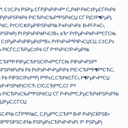
, С‡С‚Рѕ РЅРµ СЃРјРѕРіР»Р° С„РёР·РёС‡РµСЃРєРё
РјРѕРЅРёРё РїСЂРѕС‰Р°РЅРёСЏ СЃ РјСѓР¶РµРј,
ёС‚ РґСѓС€РµРІРЅРѕР№ Р±РѕР»Рё. В«РЇ Р±С‹,
РЅРёРј РІ РјРѕРіРёР»СѓВ», вЂ” РґРµР»РёР»Р°СЃСЊ
 С‡РµР»РѕРІРµРєР°В», РґРѕР±Р°РІР»СЏСЏ, С‡С‚Рѕ
Њ РІСЃС‚СЂРµС‡Рё СЃ Р“РѕРіСѓР»РµР№.
 СЂР°Р·РІРµСЂРЅСѓР»Р°СЃСЊ РІРѕР»РЅР°
РЅРёРєРё Рё РєРѕР»Р»РµРіРё РІС‹СЂР°Р¶Р°СЋС‚
Рё РІРЅСѓРєР°Рј Р°РєС‚СЂРёСЃС‹, Р¶РµР»Р°СЏ
Р»РЅРёРјСѓСЋ СѓС‚СЂР°С‚Сѓ. Р?
‚Рµ РїСЂРѕС‰Р°РЅРёСЏ СЃ Р•РєР°С‚РµСЂРёРЅРѕР№
ЏРµС‚СЃСЏ.
С‹Р№ СЃР°Р№С‚ С‚РµР°С‚СЂР° В«Р РѕРјСЌРЅВ»
РІР°РЅРЅС‹Р№ РЅРµРєСЂРѕР»РѕРі. Р’ РЅРµРј