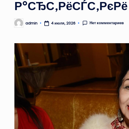
Р°СЂС‚РёСЃС‚РєРё
Нет комментариев
admin
4 июля, 2026
Запись
от