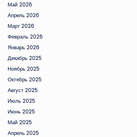
Май 2026
Апрель 2026
Март 2026
Февраль 2026
Январь 2026
Декабрь 2025
Ноябрь 2025
Октябрь 2025
Август 2025
Июль 2025
Июнь 2025
Май 2025
Апрель 2025