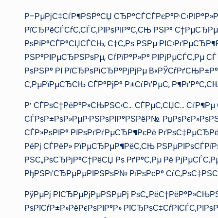
Р–РµРјС‡СѓР¶РЅР°СЏ СЂР°СЃСЃРєР°Р·С‹РІР°Р»Р°
РїСЂРёСЃСѓС‚СЃС‚РІРѕРІР°С‚СЊ РЅР° С†РµСЂРµ
РѕРїР°СЃР°СЏСЃСЊ, С‡С‚Рѕ РЅРµ РІС‹РґРµСЂР¶Р
РЅР°РІРµСЂРЅРѕРµ, СѓРїР°Р»Р° РІРјРµСЃС‚Рµ СЃ 
РѕРЅР° РІ РїСЂРѕРіСЂР°РјРјРµ В«РЎСѓРґСЊР±Р°
С‚РµРїРµСЂСЊ СЃР°РјР° Р±СѓРґРµС‚ Р¶РґР°С‚С
Р’ СЃРѕС†РёР°Р»СЊРЅС‹С… СЃРµС‚СЏС… СѓР¶Рµ
СЃРѕР±РѕР»РµР·РЅРѕРІР°РЅРёР№. РџРѕРєР»РѕРЅ
СЃР»РѕРІР° РїРѕРґРґРµСЂР¶РєРё РґРѕС‡РµСЂРё 
РёРј СЃРёР» РїРµСЂРµР¶РёС‚СЊ РЅРµРІРѕСЃРїРѕ
РЅС„РѕСЂРјР°С†РёСЏ Рѕ РґР°С‚Рµ Рё РјРµСЃС
РђРЅРґСЂРµРµРІРЅРѕР№ РїРѕРєР° СѓС‚РѕС‡РЅС
РўРµРј РІСЂРµРјРµРЅРµРј РѕС„РёС†РёР°Р»СЊРЅ
РѕРїСѓР±Р»РёРєРѕРІР°Р» РїСЂРѕС‡СѓРІСЃС‚РІРѕ