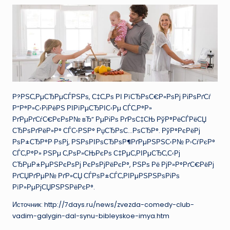
Р?РЅС‚РµСЂРµСЃРЅРѕ, С‡С‚Рѕ РІ РїСЂРѕС€Р»РѕРј РіРѕРґСѓ
Р“Р°Р»С‹РіРёРЅ РІРїРµСЂРІС‹Рµ СЃС‚Р°Р»
РґРµРґСѓС€РєРѕР№ вЂ” РµРіРѕ РґРѕС‡СЊ РўР°РёСЃРёСЏ
СЂРѕРґРёР»Р° СЃС‹РЅР° РџСЂРѕС…РѕСЂР°. РўР°РєРёРј
РѕР±СЂР°Р·РѕРј, РЅРѕРІРѕСЂРѕР¶РґРµРЅРЅС‹Р№ Р›СѓРєР°
СЃС‚Р°Р» РЅРµ С‚РѕР»СЊРєРѕ С‡РµС‚РІРµСЂС‚С‹Рј
СЂРµР±РµРЅРєРѕРј РєРѕРјРёРєР°, РЅРѕ Рё РјР»Р°РґС€РёРј
РґСЏРґРµР№ РґР»СЏ СЃРѕР±СЃС‚РІРµРЅРЅРѕРіРѕ
РїР»РµРјСЏРЅРЅРёРєР°.
Источник: http://7days.ru/news/zvezda-comedy-club-
vadim-galygin-dal-synu-bibleyskoe-imya.htm