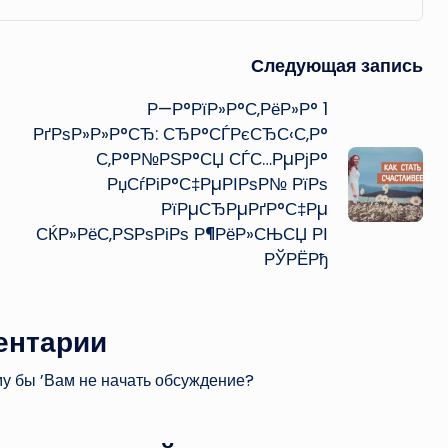
Следующая запись
Р—Р°РїР»Р°С‚РёР»Р° 1
РґРѕР»Р»Р°СЂ: СЂР°СЃРєСЂС‹С‚Р°
С‚Р°Р№РЅР°СЏ СЃС…РµРјР°
РџСѓРіР°С‡РµРІРѕР№ РїРѕ
РїРµСЂРµРґР°С‡Рµ
СЌР»РёС‚РЅРѕРіРѕ Р¶РёР»СЊСЏ РІ
РЎРЁРђ
ентарии
му бы ’Вам не начать обсуждение?