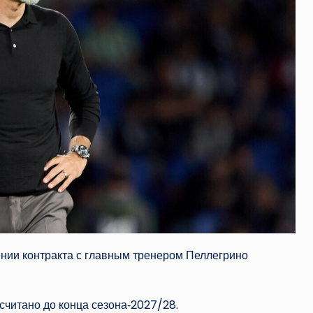
нии контракта с главным тренером Пеллегрино
читано до конца сезона‑2027/28.