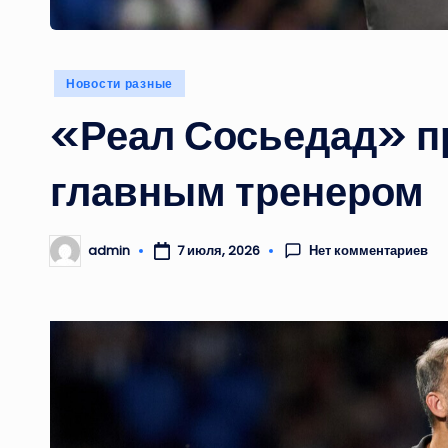
Опубликовано
Новости разные
в
«Реал Сосьедад» пр
главным тренером
Нет комментариев
admin
7 июля, 2026
Запись
от