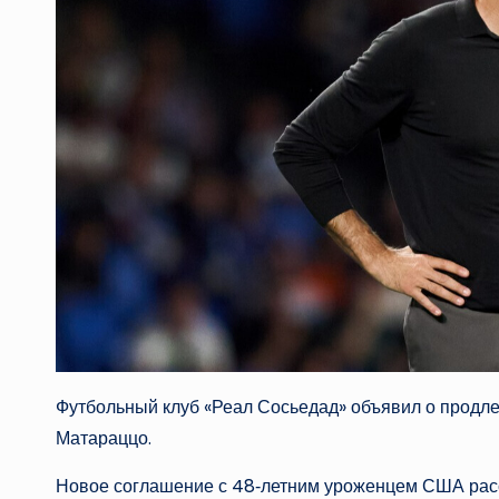
Футбольный клуб «Реал Сосьедад» объявил о продле
Матараццо.
Новое соглашение с 48‑летним уроженцем США расс