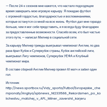
— После 24‑х сезонов мне кажется, что настало подходящее
время завершить мою игровую карьеру. Я покидаю футбол
с огромной гордостью, благодарностью и воспоминаниями,
которые останутся со мной на всю жизнь. Футбол дал мне гораздо
больше, чем я мог себе представить, и я всегда буду благодарен
за предоставленные возможности. Спасибо всем, кто был частью
этого пути, — написал Милнер в социальной сети.
За карьеру Милнер трижды выигрывал чемпионат Англии, по два
раза брал Кубок и Суперкубок страны, Кубок английской лиги,
выигрывал Лигу чемпионов, Суперкубок УЕФА и Клубный
чемпионат мира.
В составе сборной Англии Милнер провел 61 матч и забил один
гол.
Источник:
http://news.sportbox.ru/Vidy_sporta/Futbol/Evropejskie_che
mpionaty/Angliya/spbnews_NI2331566_Rekordsmen_po_ko
lichestvu_matchej_v_APL_Milner_zavershil_karjeru