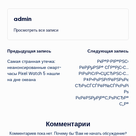
admin
Просмотреть все записи
Навигация
Предыдущая запись
Следующая запись
Самая странная утечка:
РќР°Р·РІР°РЅС‹
записи
неанонсированные смарт-
РёРјРµРЅР° СЃР°РјС‹С…
часы Pixel Watch 5 нашли
РїРѕРїСѓР»СЏСЂРЅС‹С…
на дне океана
Р±Р»РѕРЅРґРёРЅРѕРє
СЂРѕСЃСЃРёР№СЃРєРѕРі
Рѕ
РєРёРЅРµРјР°С‚РѕРіСЂР°
С„Р°
Комментарии
Комментариев пока нет. Почему бы ’Вам не начать обсуждение?