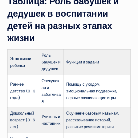
Таблица: Роль бабушек и
дедушек в воспитании
детей на разных этапах
жизни
Роль
Этап жизни
бабушек и
Функции и задачи
ребенка
дедушек
Опекунск
Раннее
Помощь с уходом,
ая и
детство (0–3
эмоциональная поддержка,
заботлива
года)
первые развивающие игры
я
Дошкольный
Обучение базовым навыкам,
Учитель и
возраст (3–6
рассказывание историй,
наставник
лет)
развитие речи и моторики