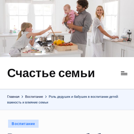
Перейти
к
содержимому
Счастье семьи
Быт,
ремонт,
отношения
Главная
Воспитание
Роль дедушек и бабушек в воспитании детей:
важность и влияние семьи
Опубликовано
Воспитание
в