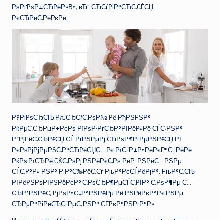
РѕРґРѕР±СЂРёР»В», вЂ” СЂСѓРіР°СЋС‚СЃСЏ
РєСЂРёС‚РёРєРё.
Р?РіРѕСЂСЊ РљСЂСѓС‚РѕР№ Рё РђРЅРЅР°
РќРµС‚СЂРµР±РєРѕ РїРѕР·РґСЂР°РІРёР»Рё СЃС‹РЅР°
Р”РјРёС‚СЂРёСЏ СЃ РґРЅРµРј СЂРѕР¶РґРµРЅРёСЏ РІ
РєРѕРјРјРµРЅС‚Р°СЂРёСЏС… Рє РїСѓР±Р»РёРєР°С†РёРё.
РќРѕ РїСЂРё СЌС‚РѕРј РЅРёРєС‚Рѕ РёР· РЅРёС… РЅРµ
СЃС‚Р°Р» РЅР° Р·Р°С‰РёС‚Сѓ РњР°РєСЃРёРјР°. РњР°С‚СЊ
РІРёРЅРѕРІРЅРёРєР° С‚РѕСЂР¶РµСЃС‚РІР° С‚РѕР¶Рµ С…
СЂР°РЅРёС‚ РјРѕР»С‡Р°РЅРёРµ Рё РЅРёРєР°Рє РЅРµ
СЂРµР°РіРёСЂСѓРµС‚ РЅР° СЃРєР°РЅРґР°Р».