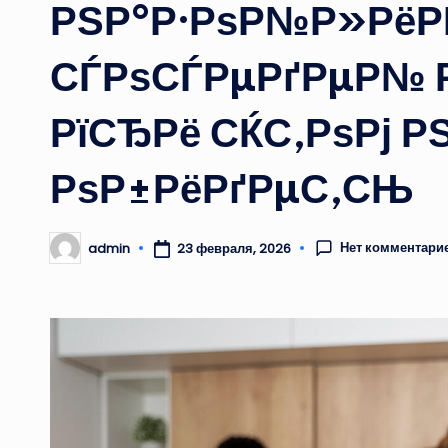
РЅР°Р·РѕР№Р»РёР
СЃРѕСЃРµРґРµР№ Р
РїСЂРё СЌС‚РѕРј Р
РѕР±РёРґРµС‚СЊ
Нет комментари
admin
23 февраля, 2026
Запись
от