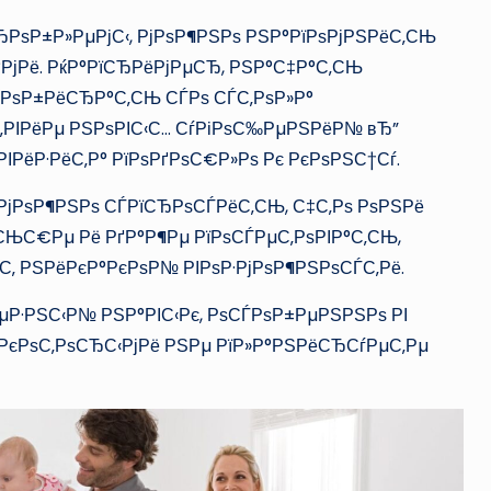
ЂРѕР±Р»РµРјС‹, РјРѕР¶РЅРѕ РЅР°РїРѕРјРЅРёС‚СЊ
јРё. РќР°РїСЂРёРјРµСЂ, РЅР°С‡Р°С‚СЊ
ЃРѕР±РёСЂР°С‚СЊ СЃРѕ СЃС‚РѕР»Р°
С‚РІРёРµ РЅРѕРІС‹С… СѓРіРѕС‰РµРЅРёР№ вЂ”
ІРёР·РёС‚Р° РїРѕРґРѕС€Р»Рѕ Рє РєРѕРЅС†Сѓ.
, РјРѕР¶РЅРѕ СЃРїСЂРѕСЃРёС‚СЊ, С‡С‚Рѕ РѕРЅРё
ЊС€Рµ Рё РґР°Р¶Рµ РїРѕСЃРµС‚РѕРІР°С‚СЊ,
‚ РЅРёРєР°РєРѕР№ РІРѕР·РјРѕР¶РЅРѕСЃС‚Рё.
µР·РЅС‹Р№ РЅР°РІС‹Рє, РѕСЃРѕР±РµРЅРЅРѕ РІ
РєРѕС‚РѕСЂС‹РјРё РЅРµ РїР»Р°РЅРёСЂСѓРµС‚Рµ