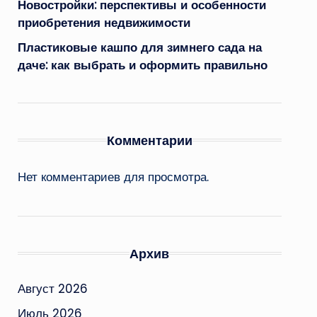
Новостройки: перспективы и особенности
приобретения недвижимости
Пластиковые кашпо для зимнего сада на
даче: как выбрать и оформить правильно
Комментарии
Нет комментариев для просмотра.
Архив
Август 2026
Июль 2026