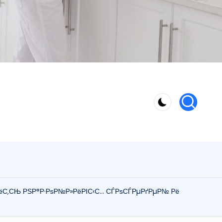
ІРёС‚СЊ РЅР°Р·РѕР№Р»РёРІС‹С… СЃРѕСЃРµРґРµР№ Рё