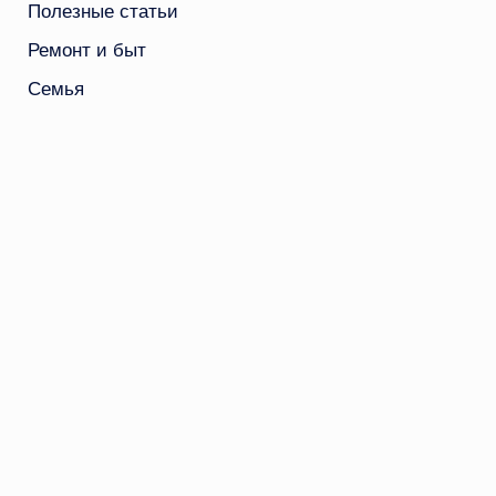
Полезные статьи
Ремонт и быт
Семья