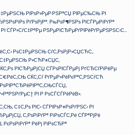
С‡РµРЅСЊ РїРѕР»РµР·РЅР°СЏ РІРµС‰СЊ РІ
РЅРѕРіРѕ РґРѕРјР°. РњРѕР¶РЅРѕ РІСЃРµРіРґР°
РІ СЃР»СѓС‡Р°Рµ РЅРµРїСЂРµРґРІРёРґРµРЅРЅС‹С…
ёС‚С‹ РѕС‡РµРЅСЊ СѓС‚РѕРјР»СЏСЋС‚.
ѕС‡РµРЅСЊ Р»СЋР±СЏС‚
СЌС‚Рѕ РІСЂРµРјСЏ СЃРѕРІСЃРµРј РґСЂСѓРіРёРµ
РµС€РёС‚СЊ СЌС‚Сѓ РґРµР»РёРєР°С‚РЅСѓСЋ
іРѕРІР°СЂРёРІР°С‚СЊСЃСЏ,
»Р°РЅРґРµС† РІ Р РѕСЃСЃРёРёВ».
СЊ, С‡С‚Рѕ РІС‹ СЃРІРѕР±РѕРґРЅС‹ РІ
µРјСЏ, С‚РѕРіРґР° РіРѕСЃС‚Рё СЃР°РјРё
РєРѕРіРґР° РёРј РїРѕСЂР°