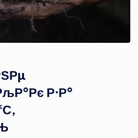
РЅРµ
РљР°Рє Р·Р°
ѓС‚
СЊ