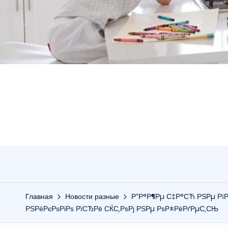
Главная
Новости разные
Р”Р°Р¶Рµ С‡Р°СЋ РЅРµ Рї
РЅРёРєРѕРіРѕ РїСЂРё СЌС‚РѕРј РЅРµ РѕР±РёРґРµС‚СЊ