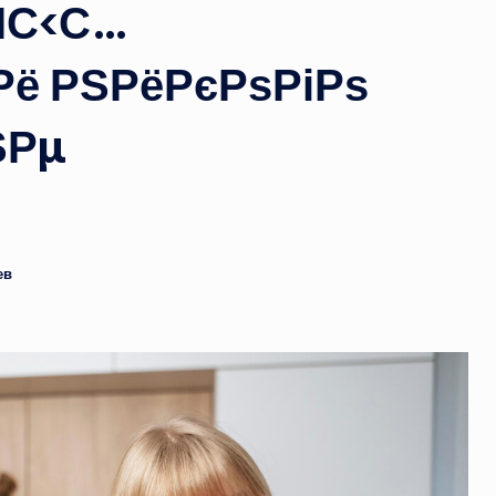
ІС‹С…
ё РЅРёРєРѕРіРѕ
ЅРµ
ев