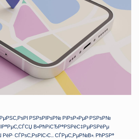
ёРµРЅС‚РѕРІ РЅРѕРІРѕР№ РїРѕР»РµР·РЅРѕР№
РІР°РµС‚СЃСЏ В«РћРіСЂР°РЅРёС‡РµРЅРёРµ
 РёР· СЃРѕС‚РѕРІС‹С… СЃРµС‚РµР№В». РћРЅР°