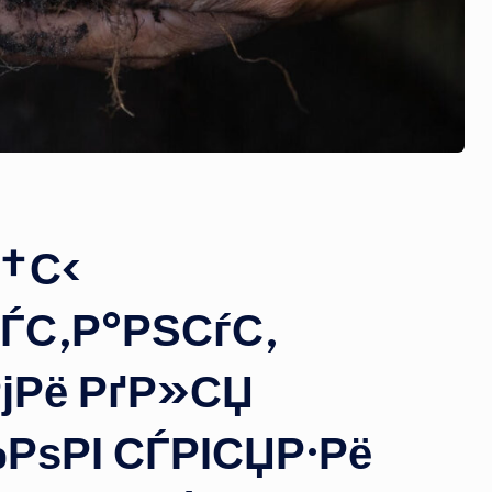
†С‹
ЃС‚Р°РЅСѓС‚
јРё РґР»СЏ
РѕРІ СЃРІСЏР·Рё