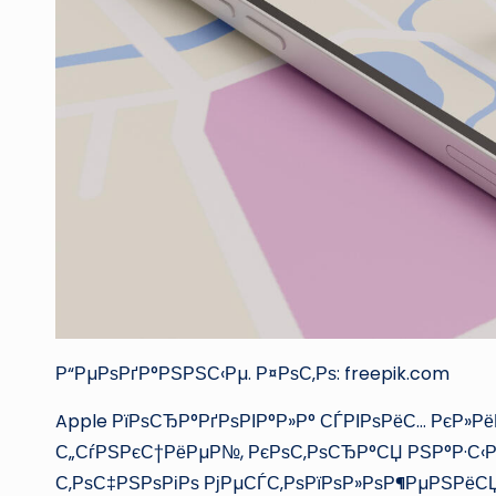
Р“РµРѕРґР°РЅРЅС‹Рµ. Р¤РѕС‚Рѕ: freepik.com
Apple РїРѕСЂР°РґРѕРІР°Р»Р° СЃРІРѕРёС… РєР»Р
С„СѓРЅРєС†РёРµР№, РєРѕС‚РѕСЂР°СЏ РЅР°Р·С‹
С‚РѕС‡РЅРѕРіРѕ РјРµСЃС‚РѕРїРѕР»РѕР¶РµРЅРёСЏ