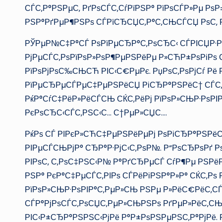
СЃС‚Р°РЅРµС‚ РґРѕСЃС‚СѓРїРЅР° РїРѕСЃР»Рµ РѕР±
РЅР°РґРµР¶РЅРѕ СЃРїСЂСЏС‚Р°С‚СЊСЃСЏ РѕС‚ 
РЎРµР№С‡Р°СЃ РѕРїРµСЂР°С‚РѕСЂС‹ СЃРІСЏР·Р
РјРµСЃС‚РѕРїРѕР»РѕР¶РµРЅРёРµ Р»СЋР±РѕРіРѕ С
РїРѕРјРѕС‰СЊСЋ РІС‹С€РµРє. РџРѕС‚РѕРјСѓ Рё 
РїРµСЂРµСЃРµС‡РµРЅРёСЏ РіСЂР°РЅРёС† СЃС‚
РќР°СѓС‡РёР»РёСЃСЊ СЌС‚РёРј РїРѕР»СЊР·РѕРІ
РєРѕСЂС‹СЃС‚РЅС‹С… С†РµР»СЏС….
РќРѕ СЃ РІРєР»СЋС‡РµРЅРёРµРј РѕРіСЂР°РЅРёС
РІРµСЃСЊРјР° СЂР°Р·РјС‹С‚РѕР№. Р“РѕСЂРѕРґ 
РІРѕС‚ С‚РѕС‡РЅС‹Р№ Р°РґСЂРµСЃ СѓР¶Рµ РЅРёР
РЅР° РєР°С‡РµСЃС‚РІРѕ СЃРёРіРЅР°Р»Р° СЌС‚Рѕ 
РїРѕР»СЊР·РѕРІР°С‚РµР»СЊ РЅРµ Р»РёС€РёС‚СЃ
СЃР°РјРѕСЃС‚РѕСЏС‚РµР»СЊРЅРѕ РґРµР»РёС‚СЊ
РІС‹Р±СЂР°РЅРЅС‹РјРё Р°Р±РѕРЅРµРЅС‚Р°РјРё. Р