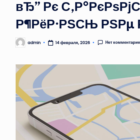
вЂ” Рє С‚Р°РєРѕРј
Р¶РёР·РЅСЊ РЅРµ 
Нет комментари
admin
14 февраля, 2026
Запись
от