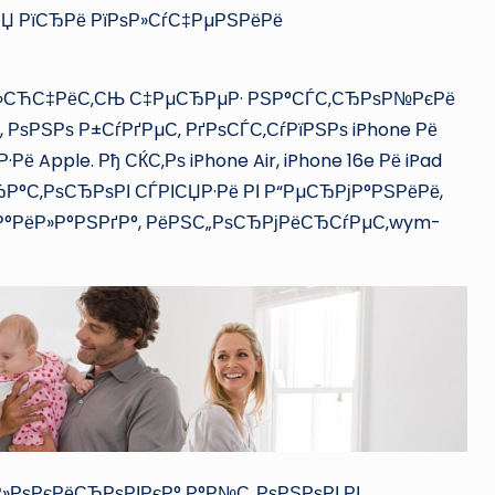
СЏ РїСЂРё РїРѕР»СѓС‡РµРЅРёРё
Р»СЋС‡РёС‚СЊ С‡РµСЂРµР· РЅР°СЃС‚СЂРѕР№РєРё
РѕРЅРѕ Р±СѓРґРµС‚ РґРѕСЃС‚СѓРїРЅРѕ iPhone Рё
ё Apple. Рђ СЌС‚Рѕ iPhone Air, iPhone 16e Рё iPad
СЂР°С‚РѕСЂРѕРІ СЃРІСЏР·Рё РІ Р“РµСЂРјР°РЅРёРё,
ўР°РёР»Р°РЅРґР°, РёРЅС„РѕСЂРјРёСЂСѓРµС‚wym-
±Р»РѕРєРёСЂРѕРІРєР° Р°Р№С„РѕРЅРѕРІ РІ