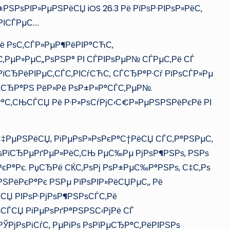
РЅРѕРІР»РµРЅРёСЏ iOS 26.3 Рё РїРѕР·РІРѕР»РёС‚
РІСЃРµС….
ё РѕС‚СЃР»РµР¶РёРІР°СЋС‚
‚РµР»РµС„РѕРЅР° РІ СЃРІРѕРµР№ СЃРµС‚Рё СЃ
РїСЂРёРІРµС‚СЃС‚РІСѓСЋС‚ СЃСЂР°Р·Сѓ РїРѕСЃР»Рµ
СЂР°РЅ РёР»Рё РѕР±Р»Р°СЃС‚РµР№.
Р°С‚СЊСЃСЏ Рё Р·Р»РѕСѓРјС‹С€Р»РµРЅРЅРёРєРё РІ
‡РµРЅРёСЏ, РіРµРѕР»РѕРєР°С†РёСЏ СЃС‚Р°РЅРµС‚
РѕРїСЂРµРґРµР»РёС‚СЊ РµС‰Рµ РјРѕР¶РЅРѕ, РЅРѕ
єР°Рє. РџСЂРё СЌС‚РѕРј РѕР±РµС‰Р°РЅРѕ, С‡С‚Рѕ
РЅРёРєР°Рє РЅРµ РїРѕРІР»РёСЏРµС‚, Рё
СЏ РІРѕР·РјРѕР¶РЅРѕСЃС‚Рё
СЃСЏ РіРµРѕРґР°РЅРЅС‹РјРё СЃ
ЎРјРѕРіСѓС‚ РµРіРѕ РѕРїРµСЂР°С‚РёРІРЅРѕ