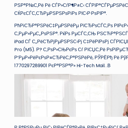
РЅР°Р№С‚Рё Рё СЃР»СѓР¶Р±С‹ СЃРїР°СЃРµРЅРё
СЌРєСЃС‚СЂРµРЅРЅРѕРіРѕ РІС‹Р·РѕРІР°.
РћРіСЂР°РЅРёС‡РµРЅРёРµ РїСЂРѕСЃС‚Рѕ РІРє
С‚РµР»РµС„РѕРЅР°. РќРѕ РµСЃС‚СЊ РЅСЋР°РЅСЃ, 
iPad СЃ С„РёСЂРјРµРЅРЅС‹Рј С‡РёРїРѕРј СЃРІСЏР·Р
Pro (M5). Р? С‚РѕР»СЊРєРѕ Сѓ РїСЏС‚Рё РѕРїРµ
Р’РµР»РёРєРѕР±СЂРёС‚Р°РЅРёРё, РЎРЁРђ Рё Р
1770297289901 РєР°РЅР°Р» Hi-Tech Mail. .В
Р Р°РЅРµРµ РјС‹ РїРёСЃР°Р»Рё, РїРѕС‡РµРјСѓ Р