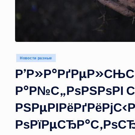
Опубликовано
Новости разные
в
Р’Р»Р°РґРµР»СЊС
Р°Р№С„РѕРЅРѕРІ С
РЅРµРІРёРґРёРјС‹Р
РѕРїРµСЂР°С‚РѕСЂ