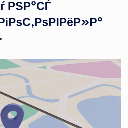
Сѓ РЅР°СЃ
РіРѕС‚РѕРІРёР»Р°
ев