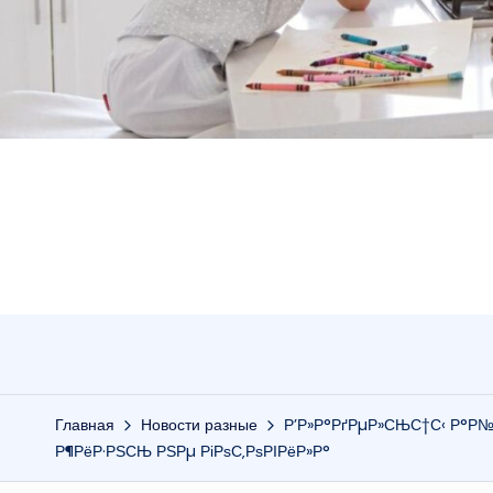
Главная
Новости разные
Р’Р»Р°РґРµР»СЊС†С‹ Р°Р№С
Р¶РёР·РЅСЊ РЅРµ РіРѕС‚РѕРІРёР»Р°