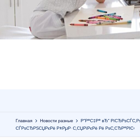
Главная
Новости разные
Р”Р°С‡Р° вЂ” РїСЂРѕСЃС‚
СЃРѕСЂРЅСЏРєРё Р±РµР· С‚СЏРїРєРё Рё РѕС‚СЂР°РІС‹