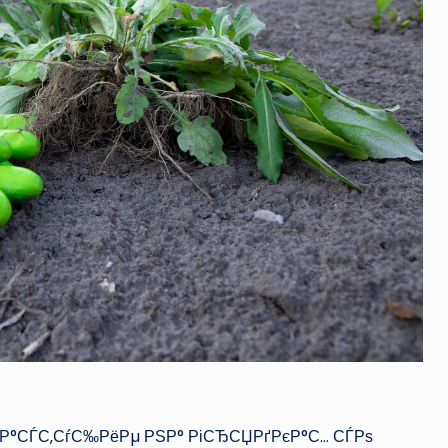
Р°СЃС‚СѓС‰РёРµ РЅР° РіСЂСЏРґРєР°С… СЃРѕ