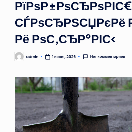
РїРѕР±РѕСЂРѕРІС
СЃРѕСЂРЅСЏРєРё Р
Рё РѕС‚СЂР°РІС‹
Нет комментариев
admin
1 июня, 2026
Запись
от