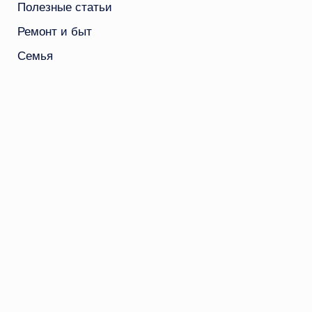
Полезные статьи
Ремонт и быт
Семья