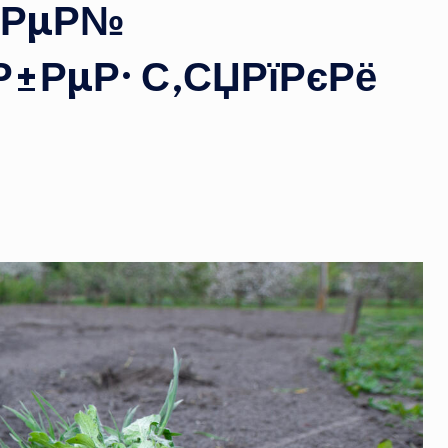
€РµР№
±РµР· С‚СЏРїРєРё