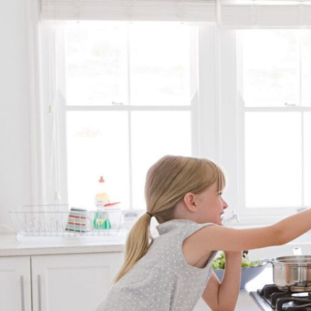
Перейти
к
содержимому