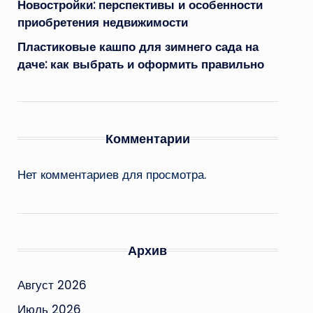
Новостройки: перспективы и особенности
приобретения недвижимости
Пластиковые кашпо для зимнего сада на
даче: как выбрать и оформить правильно
Комментарии
Нет комментариев для просмотра.
Архив
Август 2026
Июль 2026