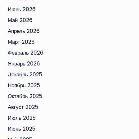
Июнь 2026
Май 2026
Апрель 2026
Март 2026
Февраль 2026
Январь 2026
Декабрь 2025
Ноябрь 2025
Октябрь 2025
Август 2025
Июль 2025
Июнь 2025