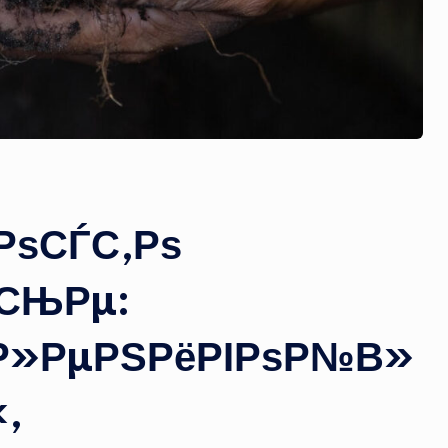
РѕСЃС‚Рѕ
ЅСЊРµ:
Р»РµРЅРёРІРѕР№В»
,