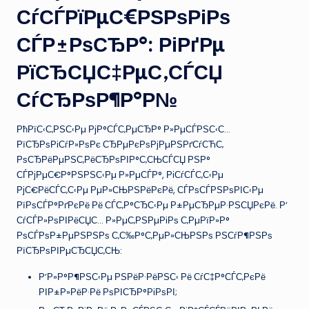
СѓСЃРїРµС€РЅРѕРіРѕ
СЃР±РѕСЂР°: РіРґРµ
РїСЂСЏС‡РµС‚СЃСЏ
СѓСЂРѕР¶Р°Р№
РћРїС‹С‚РЅС‹Рµ РјР°СЃС‚РµСЂР° Р»РµСЃРЅС‹С…
РїСЂРѕРіСѓР»РѕРє СЂРµРєРѕРјРµРЅРґСѓСЋС‚
РѕСЂРёРµРЅС‚РёСЂРѕРІР°С‚СЊСЃСЏ РЅР°
СЃРјРµС€Р°РЅРЅС‹Рµ Р»РµСЃР°, РіСѓСЃС‚С‹Рµ
РјС€РёСЃС‚С‹Рµ РµР»СЊРЅРёРєРё, СЃРѕСЃРЅРѕРІС‹Рµ
РїРѕСЃР°РґРєРё Рё СЃС‚Р°СЂС‹Рµ Р±РµСЂРµР·РЅСЏРєРё. Р’
СѓСЃР»РѕРІРёСЏС… Р»РµС‚РЅРµРіРѕ С‚РµРїР»Р°
РѕСЃРѕР±РµРЅРЅРѕ С‚С‰Р°С‚РµР»СЊРЅРѕ РЅСѓР¶РЅРѕ
РїСЂРѕРІРµСЂСЏС‚СЊ:
Р’Р»Р°Р¶РЅС‹Рµ РЅРёР·РёРЅС‹ Рё СѓС‡Р°СЃС‚РєРё
РІР±Р»РёР·Рё РѕРІСЂР°РіРѕРІ;