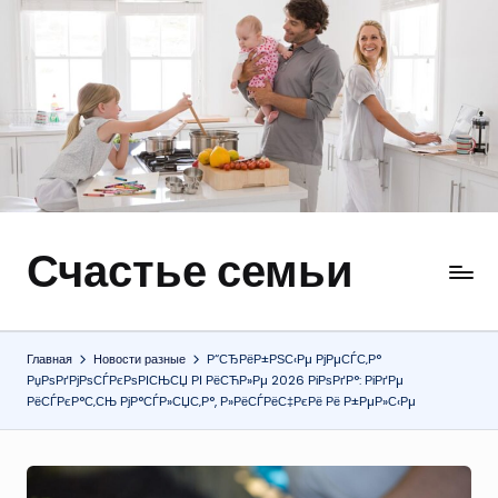
Перейти
к
содержимому
Счастье семьи
Быт,
ремонт,
отношения
Главная
Новости разные
Р“СЂРёР±РЅС‹Рµ РјРµСЃС‚Р°
РџРѕРґРјРѕСЃРєРѕРІСЊСЏ РІ РёСЋР»Рµ 2026 РіРѕРґР°: РіРґРµ
РёСЃРєР°С‚СЊ РјР°СЃР»СЏС‚Р°, Р»РёСЃРёС‡РєРё Рё Р±РµР»С‹Рµ