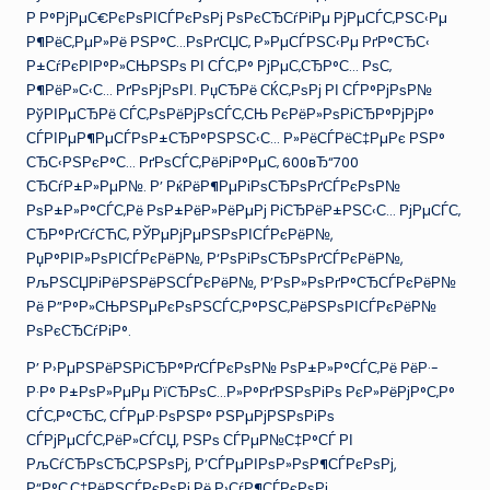
Р Р°РјРµС€РєРѕРІСЃРєРѕРј РѕРєСЂСѓРіРµ РјРµСЃС‚РЅС‹Рµ
Р¶РёС‚РµР»Рё РЅР°С…РѕРґСЏС‚ Р»РµСЃРЅС‹Рµ РґР°СЂС‹
Р±СѓРєРІР°Р»СЊРЅРѕ РІ СЃС‚Р° РјРµС‚СЂР°С… РѕС‚
Р¶РёР»С‹С… РґРѕРјРѕРІ. РџСЂРё СЌС‚РѕРј РІ СЃР°РјРѕР№
РўРІРµСЂРё СЃС‚РѕРёРјРѕСЃС‚СЊ РєРёР»РѕРіСЂР°РјРјР°
СЃРІРµР¶РµСЃРѕР±СЂР°РЅРЅС‹С… Р»РёСЃРёС‡РµРє РЅР°
СЂС‹РЅРєР°С… РґРѕСЃС‚РёРіР°РµС‚ 600вЂ“700
СЂСѓР±Р»РµР№. Р’ РќРёР¶РµРіРѕСЂРѕРґСЃРєРѕР№
РѕР±Р»Р°СЃС‚Рё РѕР±РёР»РёРµРј РіСЂРёР±РЅС‹С… РјРµСЃС‚
СЂР°РґСѓСЋС‚ РЎРµРјРµРЅРѕРІСЃРєРёР№,
РџР°РІР»РѕРІСЃРєРёР№, Р‘РѕРіРѕСЂРѕРґСЃРєРёР№,
РљРЅСЏРіРёРЅРёРЅСЃРєРёР№, Р’РѕР»РѕРґР°СЂСЃРєРёР№
Рё Р”Р°Р»СЊРЅРµРєРѕРЅСЃС‚Р°РЅС‚РёРЅРѕРІСЃРєРёР№
РѕРєСЂСѓРіР°.
Р’ Р›РµРЅРёРЅРіСЂР°РґСЃРєРѕР№ РѕР±Р»Р°СЃС‚Рё РёР·-
Р·Р° Р±РѕР»РµРµ РїСЂРѕС…Р»Р°РґРЅРѕРіРѕ РєР»РёРјР°С‚Р°
СЃС‚Р°СЂС‚ СЃРµР·РѕРЅР° РЅРµРјРЅРѕРіРѕ
СЃРјРµСЃС‚РёР»СЃСЏ, РЅРѕ СЃРµР№С‡Р°СЃ РІ
РљСѓСЂРѕСЂС‚РЅРѕРј, Р’СЃРµРІРѕР»РѕР¶СЃРєРѕРј,
Р“Р°С‚С‡РёРЅСЃРєРѕРј Рё Р›СѓР¶СЃРєРѕРј