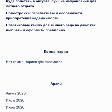
Куда полететь в августе: лучшие направления для
летнего отдыха
Новостройки: перспективы и особенности
приобретения недвижимости
Пластиковые кашпо для зимнего сада на даче: как
выбрать и оформить правильно
Комментарии
Нет комментариев для просмотра.
Архив
Август 2026
Июль 2026
Июнь 2026