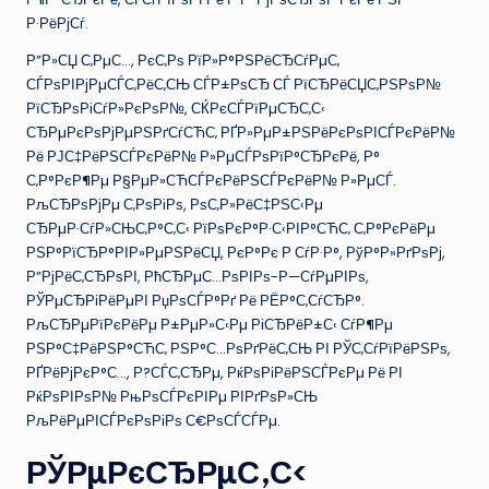
Р·РёРјСѓ.
Р”Р»СЏ С‚РµС…, РєС‚Рѕ РїР»Р°РЅРёСЂСѓРµС‚
СЃРѕРІРјРµСЃС‚РёС‚СЊ СЃР±РѕСЂ СЃ РїСЂРёСЏС‚РЅРѕР№
РїСЂРѕРіСѓР»РєРѕР№, СЌРєСЃРїРµСЂС‚С‹
СЂРµРєРѕРјРµРЅРґСѓСЋС‚ РҐР»РµР±РЅРёРєРѕРІСЃРєРёР№
Рё РЈС‡РёРЅСЃРєРёР№ Р»РµСЃРѕРїР°СЂРєРё, Р°
С‚Р°РєР¶Рµ Р§РµР»СЋСЃРєРёРЅСЃРєРёР№ Р»РµСЃ.
РљСЂРѕРјРµ С‚РѕРіРѕ, РѕС‚Р»РёС‡РЅС‹Рµ
СЂРµР·СѓР»СЊС‚Р°С‚С‹ РїРѕРєР°Р·С‹РІР°СЋС‚ С‚Р°РєРёРµ
РЅР°РїСЂР°РІР»РµРЅРёСЏ, РєР°Рє Р СѓР·Р°, РўР°Р»РґРѕРј,
Р”РјРёС‚СЂРѕРІ, РћСЂРµС…РѕРІРѕ-Р—СѓРµРІРѕ,
РЎРµСЂРіРёРµРІ РџРѕСЃР°Рґ Рё РЁР°С‚СѓСЂР°.
РљСЂРµРїРєРёРµ Р±РµР»С‹Рµ РіСЂРёР±С‹ СѓР¶Рµ
РЅР°С‡РёРЅР°СЋС‚ РЅР°С…РѕРґРёС‚СЊ РІ РЎС‚СѓРїРёРЅРѕ,
РҐРёРјРєР°С…, Р?СЃС‚СЂРµ, РќРѕРіРёРЅСЃРєРµ Рё РІ
РќРѕРІРѕР№ РњРѕСЃРєРІРµ РІРґРѕР»СЊ
РљРёРµРІСЃРєРѕРіРѕ С€РѕСЃСЃРµ.
РЎРµРєСЂРµС‚С‹