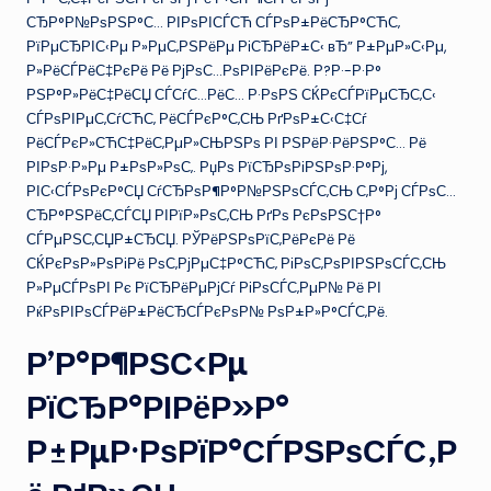
СЂР°Р№РѕРЅР°С… РІРѕРІСЃСЋ СЃРѕР±РёСЂР°СЋС‚
РїРµСЂРІС‹Рµ Р»РµС‚РЅРёРµ РіСЂРёР±С‹ вЂ” Р±РµР»С‹Рµ,
Р»РёСЃРёС‡РєРё Рё РјРѕС…РѕРІРёРєРё. Р?Р·-Р·Р°
РЅР°Р»РёС‡РёСЏ СЃСѓС…РёС… Р·РѕРЅ СЌРєСЃРїРµСЂС‚С‹
СЃРѕРІРµС‚СѓСЋС‚ РёСЃРєР°С‚СЊ РґРѕР±С‹С‡Сѓ
РёСЃРєР»СЋС‡РёС‚РµР»СЊРЅРѕ РІ РЅРёР·РёРЅР°С… Рё
РІРѕР·Р»Рµ Р±РѕР»РѕС‚. РџРѕ РїСЂРѕРіРЅРѕР·Р°Рј,
РІС‹СЃРѕРєР°СЏ СѓСЂРѕР¶Р°Р№РЅРѕСЃС‚СЊ С‚Р°Рј СЃРѕС…
СЂР°РЅРёС‚СЃСЏ РІРїР»РѕС‚СЊ РґРѕ РєРѕРЅС†Р°
СЃРµРЅС‚СЏР±СЂСЏ. РЎРёРЅРѕРїС‚РёРєРё Рё
СЌРєРѕР»РѕРіРё РѕС‚РјРµС‡Р°СЋС‚ РіРѕС‚РѕРІРЅРѕСЃС‚СЊ
Р»РµСЃРѕРІ Рє РїСЂРёРµРјСѓ РіРѕСЃС‚РµР№ Рё РІ
РќРѕРІРѕСЃРёР±РёСЂСЃРєРѕР№ РѕР±Р»Р°СЃС‚Рё.
Р’Р°Р¶РЅС‹Рµ
РїСЂР°РІРёР»Р°
Р±РµР·РѕРїР°СЃРЅРѕСЃС‚Р