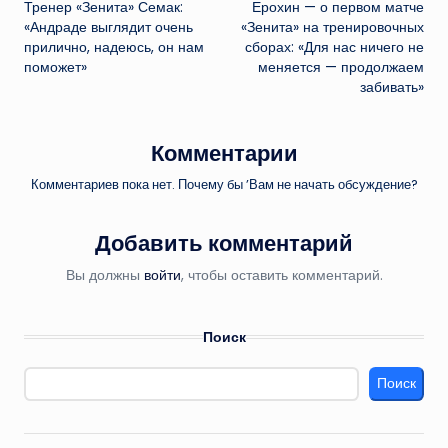
Тренер «Зенита» Семак:
Ерохин — о первом матче
записи
«Андраде выглядит очень
«Зенита» на тренировочных
прилично, надеюсь, он нам
сборах: «Для нас ничего не
поможет»
меняется — продолжаем
забивать»
Комментарии
Комментариев пока нет. Почему бы ’Вам не начать обсуждение?
Добавить комментарий
Вы должны
войти
, чтобы оставить комментарий.
Поиск
Поиск