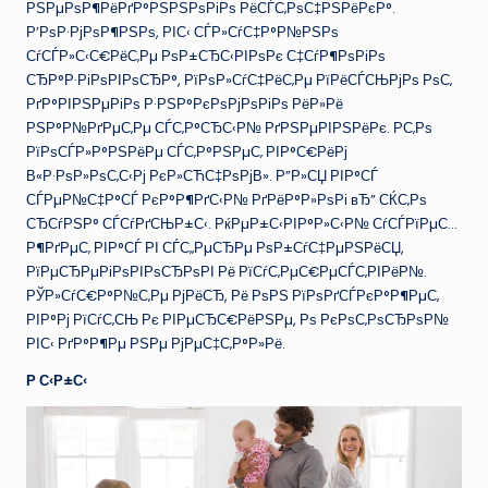
РЅРµРѕР¶РёРґР°РЅРЅРѕРіРѕ РёСЃС‚РѕС‡РЅРёРєР°.
Р’РѕР·РјРѕР¶РЅРѕ, РІС‹ СЃР»СѓС‡Р°Р№РЅРѕ
СѓСЃР»С‹С€РёС‚Рµ РѕР±СЂС‹РІРѕРє С‡СѓР¶РѕРіРѕ
СЂР°Р·РіРѕРІРѕСЂР°, РїРѕР»СѓС‡РёС‚Рµ РїРёСЃСЊРјРѕ РѕС‚
РґР°РІРЅРµРіРѕ Р·РЅР°РєРѕРјРѕРіРѕ РёР»Рё
РЅР°Р№РґРµС‚Рµ СЃС‚Р°СЂС‹Р№ РґРЅРµРІРЅРёРє. Р­С‚Рѕ
РїРѕСЃР»Р°РЅРёРµ СЃС‚Р°РЅРµС‚ РІР°С€РёРј
В«Р·РѕР»РѕС‚С‹Рј РєР»СЋС‡РѕРјВ». Р”Р»СЏ РІР°СЃ
СЃРµР№С‡Р°СЃ РєР°Р¶РґС‹Р№ РґРёР°Р»РѕРі вЂ” СЌС‚Рѕ
СЂСѓРЅР° СЃСѓРґСЊР±С‹. РќРµР±С‹РІР°Р»С‹Р№ СѓСЃРїРµС…
Р¶РґРµС‚ РІР°СЃ РІ СЃС„РµСЂРµ РѕР±СѓС‡РµРЅРёСЏ,
РїРµСЂРµРіРѕРІРѕСЂРѕРІ Рё РїСѓС‚РµС€РµСЃС‚РІРёР№.
РЎР»СѓС€Р°Р№С‚Рµ РјРёСЂ, Рё РѕРЅ РїРѕРґСЃРєР°Р¶РµС‚
РІР°Рј РїСѓС‚СЊ Рє РІРµСЂС€РёРЅРµ, Рѕ РєРѕС‚РѕСЂРѕР№
РІС‹ РґР°Р¶Рµ РЅРµ РјРµС‡С‚Р°Р»Рё.
Р С‹Р±С‹