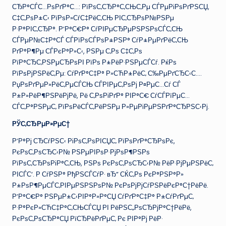
СЂР°СЃС…РѕРґР°С…: РїРѕС‚СЂР°С‚СЊС‚Рµ СЃРµРіРѕРґРЅСЏ,
С‡С‚РѕР±С‹ РїРѕР»СѓС‡РёС‚СЊ РІС‚СЂРѕР№РЅРµ
Р·Р°РІС‚СЂР°. Р’Р°С€Р° СѓРІРµСЂРµРЅРЅРѕСЃС‚СЊ
СЃРµР№С‡Р°СЃ СЃРїРѕСЃРѕР±РЅР° СѓР±РµРґРёС‚СЊ
РґР°Р¶Рµ СЃРєР°Р»С‹, РЅРµ С‚Рѕ С‡С‚Рѕ
РїР°СЂС‚РЅРµСЂРѕРІ РїРѕ Р±РёР·РЅРµСЃСѓ. РќРѕ
РїРѕРјРЅРёС‚Рµ: СѓРґР°С‡Р° Р»СЋР±РёС‚ С‰РµРґСЂС‹С….
РџРѕРґРµР»РёС‚РµСЃСЊ СЃРІРµС‚РѕРј Р¤РµС…Сѓ СЃ
Р±Р»РёР¶РЅРёРјРё, Рё С‚РѕРіРґР° РІР°С€ СѓСЃРїРµС…
СЃС‚Р°РЅРµС‚ РїРѕРёСЃС‚РёРЅРµ Р»РµРіРµРЅРґР°СЂРЅС‹Рј.
РЎС‚СЂРµР»РµС†
Р’Р°Рј СЂСѓРЅС‹ РіРѕС‚РѕРІСЏС‚ РїРѕРґР°СЂРѕРє,
РєРѕС‚РѕСЂС‹Р№ РЅРµРІРѕР·РјРѕР¶РЅРѕ
РїРѕС‚СЂРѕРіР°С‚СЊ, РЅРѕ РєРѕС‚РѕСЂС‹Р№ РёР·РјРµРЅРёС‚
РІСЃС‘. Р СѓРЅР° РђРЅСЃСѓР· вЂ” СЌС‚Рѕ РєР°РЅР°Р»
Р±РѕР¶РµСЃС‚РІРµРЅРЅРѕР№ РєРѕРјРјСѓРЅРёРєР°С†РёРё.
Р’Р°С€Р° РЅРµР±С‹РІР°Р»Р°СЏ СѓРґР°С‡Р° Р±СѓРґРµС‚
Р·Р°РєР»СЋС‡Р°С‚СЊСЃСЏ РІ РёРЅС„РѕСЂРјР°С†РёРё,
РєРѕС‚РѕСЂР°СЏ РїСЂРёРґРµС‚ Рє РІР°Рј РёР·