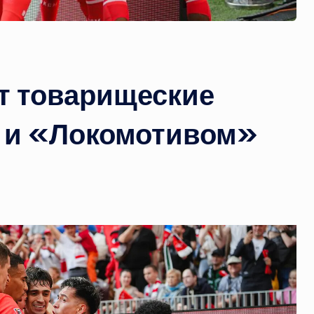
т товарищеские
 и «Локомотивом»