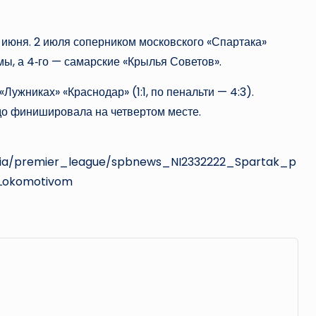
 июня. 2 июля соперником московского «Спартака»
мы, а 4‑го — самарские «Крылья Советов».
Лужниках» «Краснодар» (1:1, по пенальти — 4:3).
до финишировала на четвертом месте.
ussia/premier_league/spbnews_NI2332222_Spartak_p
_Lokomotivom