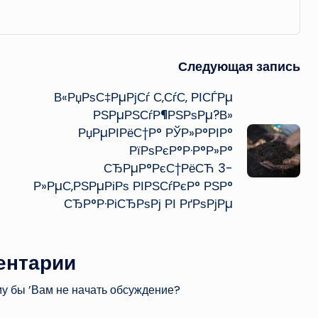
Следующая запись
В«РџРѕС‡РµРјСѓ С‚СѓС‚ РІСЃРµ
РЅРµРЅСѓР¶РЅРѕРµ?В»
РџРµРІРёС†Р° РЎР»Р°РІР°
РїРѕРєР°Р·Р°Р»Р°
СЂРµР°РєС†РёСЋ 3-
Р»РµС‚РЅРµРіРѕ РІРЅСѓРєР° РЅР°
СЂР°Р·РіСЂРѕРј РІ РґРѕРјРµ
ентарии
му бы ’Вам не начать обсуждение?