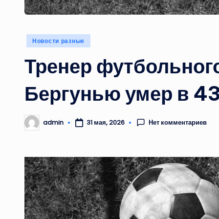
Опубликовано
Новости разные
в
Тренер футбольног
Бергунью умер в 43
Нет комментариев
admin
31 мая, 2026
Запись
от