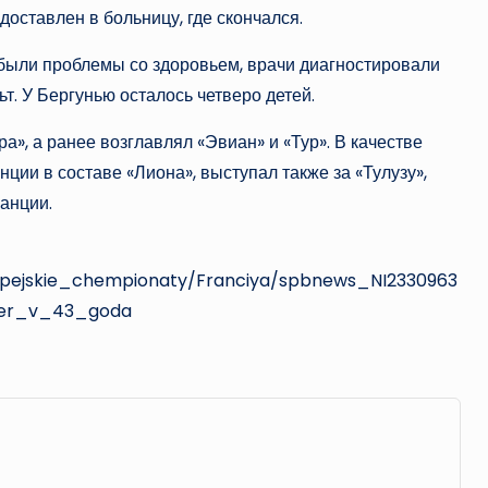
оставлен в больницу, где скончался.
были проблемы со здоровьем, врачи диагностировали
т. У Бергунью осталось четверо детей.
а», а ранее возглавлял «Эвиан» и «Тур». В качестве
ии в составе «Лиона», выступал также за «Тулузу»,
анции.
ropejskie_chempionaty/Franciya/spbnews_NI2330963
mer_v_43_goda