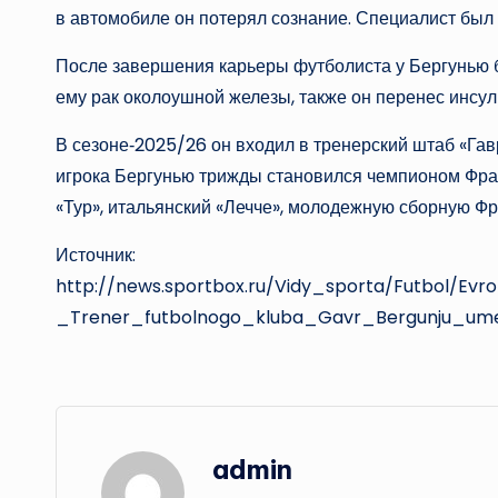
в автомобиле он потерял сознание. Специалист был д
После завершения карьеры футболиста у Бергунью 
ему рак околоушной железы, также он перенес инсуль
В сезоне‑2025/26 он входил в тренерский штаб «Гавр
игрока Бергунью трижды становился чемпионом Франц
«Тур», итальянский «Лечче», молодежную сборную Фр
Источник:
http://news.sportbox.ru/Vidy_sporta/Futbol/Ev
_Trener_futbolnogo_kluba_Gavr_Bergunju_u
admin