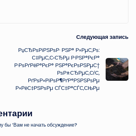
Следующая запись
РџСЂРѕРіРЅРѕР· РЅР° Р»РµС‚Рѕ:
С‡РµС‚С‹СЂРµ Р·РЅР°РєР°
Р·РѕРґРёР°РєР° РЅР°РєРѕРЅРµС†
РѕР±СЂРµС‚СѓС‚
РґРѕР»РіРѕР¶РґР°РЅРЅРѕРµ
Р»РёС‡РЅРѕРµ СЃС‡Р°СЃС‚СЊРµ
ентарии
му бы ’Вам не начать обсуждение?