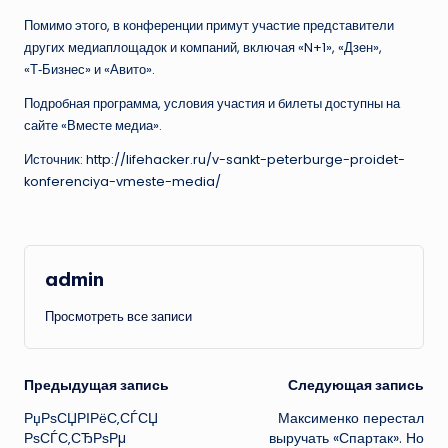
Помимо этого, в конференции примут участие представители
других медиаплощадок и компаний, включая «N+1», «Дзен»,
«Т‑Бизнес» и «Авито».
Подробная программа, условия участия и билеты доступны на
сайте «Вместе медиа».
Источник: http://lifehacker.ru/v-sankt-peterburge-proidet-
konferenciya-vmeste-media/
admin
Просмотреть все записи
Навигация
Предыдущая запись
Следующая запись
РџРѕСЏРІРёС‚СЃСЏ
Максименко перестал
записи
РѕСЃС‚СЂРѕРµ
выручать «Спартак». Но