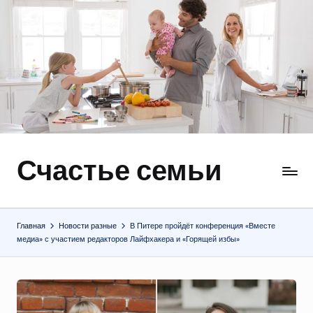
Перейти
к
содержимому
Счастье семьи
Быт,
ремонт,
отношения
Главная
Новости разные
В Питере пройдёт конференция «Вместе
медиа» с участием редакторов Лайфхакера и «Горящей избы»