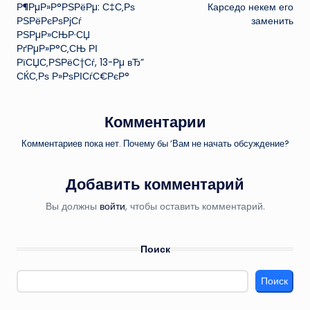
Р¶РµР»Р°РЅРёРµ: С‡С‚Рѕ
Карседо некем его
РЅРёРєРѕРјСѓ
заменить
РЅРµР»СЊР·СЏ
РґРµР»Р°С‚СЊ РІ
РїСЏС‚РЅРёС†Сѓ, 13-Рµ вЂ”
СЌС‚Рѕ Р»РѕРІСѓС€РєР°
Комментарии
Комментариев пока нет. Почему бы ’Вам не начать обсуждение?
Добавить комментарий
Вы должны
войти
, чтобы оставить комментарий.
Поиск
Поиск