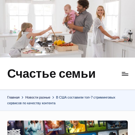
Перейти
к
содержимому
Счастье семьи
Быт,
ремонт,
отношения
Главная
Новости разные
В США составили топ‑7 стриминговых
сервисов по качеству контента