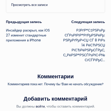
Просмотреть все записи
Навигация
Предыдущая запись
Следующая запись
Инсайдер раскрыл, как iOS
РЈРґР°С‡РЅРѕРµ
записи
27 изменит стандартные
СЃРѕРІРїР°РґРµРЅРёРµ:
приложения в iPhone
РЅРµРґРµР»СЏ СЃ 8 РїРѕ
14 РёСЋРЅСЏ
РїСЂРёРЅРµСЃРµС‚
С„РёРЅР°РЅСЃРѕРІС‹Р№
СѓСЃРїРµС…
Комментарии
Комментариев пока нет. Почему бы ’Вам не начать обсуждение?
Добавить комментарий
Вы должны
войти
, чтобы оставить комментарий.