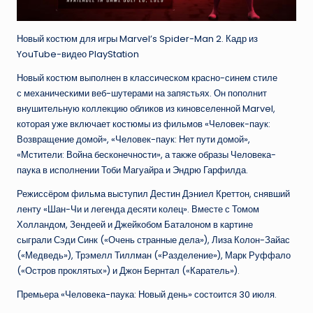
Новый костюм для игры Marvel’s Spider-Man 2. Кадр из
YouTube-видео PlayStation
Новый костюм выполнен в классическом красно-синем стиле
с механическими веб-шутерами на запястьях. Он пополнит
внушительную коллекцию обликов из киновселенной Marvel,
которая уже включает костюмы из фильмов «Человек-паук:
Возвращение домой», «Человек-паук: Нет пути домой»,
«Мстители: Война бесконечности», а также образы Человека-
паука в исполнении Тоби Магуайра и Эндрю Гарфилда.
Режиссёром фильма выступил Дестин Дэниел Креттон, снявший
ленту «Шан-Чи и легенда десяти колец». Вместе с Томом
Холландом, Зендеей и Джейкобом Баталоном в картине
сыграли Сэди Синк («Очень странные дела»), Лиза Колон-Зайас
(«Медведь»), Трэмелл Тиллман («Разделение»), Марк Руффало
(«Остров проклятых») и Джон Бернтал («Каратель»).
Премьера «Человека-паука: Новый день» состоится 30 июля.