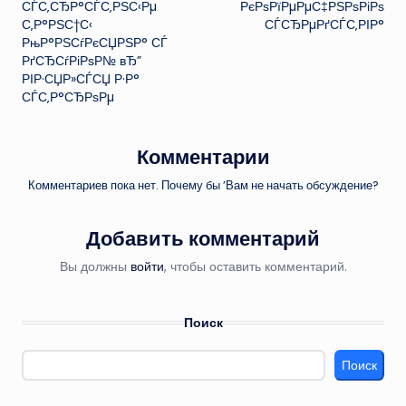
СЃС‚СЂР°СЃС‚РЅС‹Рµ
РєРѕРїРµРµС‡РЅРѕРіРѕ
С‚Р°РЅС†С‹
СЃСЂРµРґСЃС‚РІР°
РњР°РЅСѓРєСЏРЅР° СЃ
РґСЂСѓРіРѕР№ вЂ”
РІР·СЏР»СЃСЏ Р·Р°
СЃС‚Р°СЂРѕРµ
Комментарии
Комментариев пока нет. Почему бы ’Вам не начать обсуждение?
Добавить комментарий
Вы должны
войти
, чтобы оставить комментарий.
Поиск
Поиск