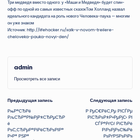
Три медведя вместо одного: у «Маши и Медведя» будет спин-
офф по одной из самых известных сказокТом Холланд назвал
идеального кандидата на роль нового Человека-паука — многим
он уже знаком
Источник: http://lifehacker.ru/xalk-v-novom-treilere-
cheloveka-pauka-novyi-den/
admin
Просмотреть все записи
Навигация
Предыдущая запись
Следующая запись
РњР°СЂРё
Р РµС€РёС‚Рµ РІСЃРµ
записи
РљСЂР°Р№РјР±СЂРµСЂР
РїСЂРѕР±Р»РµРјС‹ РІ
ё
СЃР°РґСѓ РїСЂРё
РѕС‚СЂРµР°РіРёСЂРѕРІР°
РїРѕРјРѕС‰Рё
Р»Р° РЅР°
РѕРґРЅРѕРіРѕ