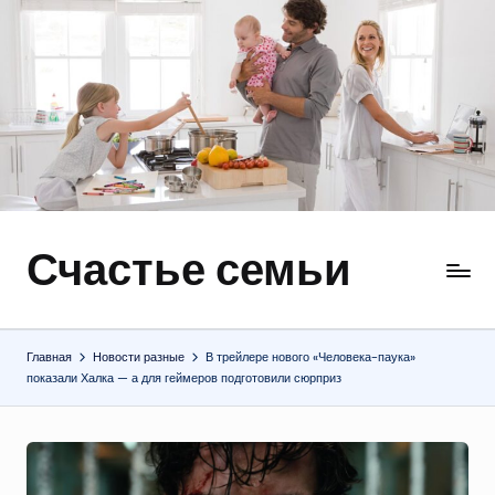
Перейти
к
содержимому
Счастье семьи
Быт,
ремонт,
отношения
Главная
Новости разные
В трейлере нового «Человека-паука»
показали Халка — а для геймеров подготовили сюрприз