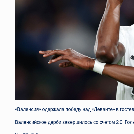
«Валенсия» одержала победу над «Леванте» в госте
Валенсийское дерби завершилось со счетом 2:0. Го