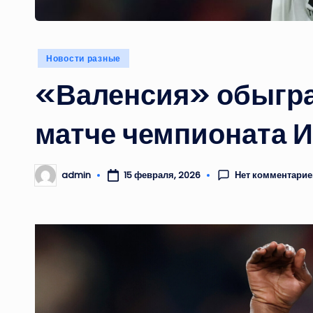
Опубликовано
Новости разные
в
«Валенсия» обыгра
матче чемпионата 
Нет комментарие
admin
15 февраля, 2026
Запись
от