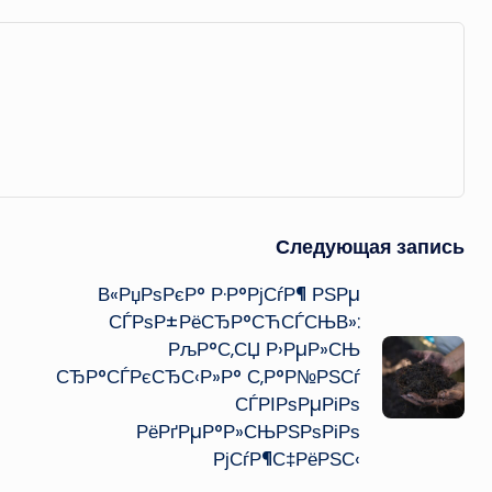
Следующая запись
В«РџРѕРєР° Р·Р°РјСѓР¶ РЅРµ
СЃРѕР±РёСЂР°СЋСЃСЊВ»:
РљР°С‚СЏ Р›РµР»СЊ
СЂР°СЃРєСЂС‹Р»Р° С‚Р°Р№РЅСѓ
СЃРІРѕРµРіРѕ
РёРґРµР°Р»СЊРЅРѕРіРѕ
РјСѓР¶С‡РёРЅС‹