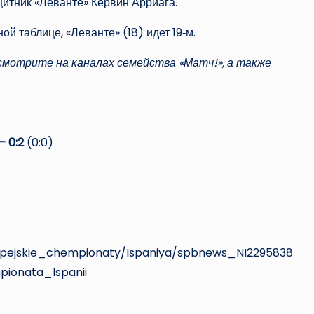
щитник «Леванте» Кервин Арриага.
ой таблице, «Леванте» (18) идет 19‑м.
мотрите на каналах семейства «Матч!», а также
— 0:2
(0:0)
ropejskie_chempionaty/Ispaniya/spbnews_NI2295838
ionata_Ispanii