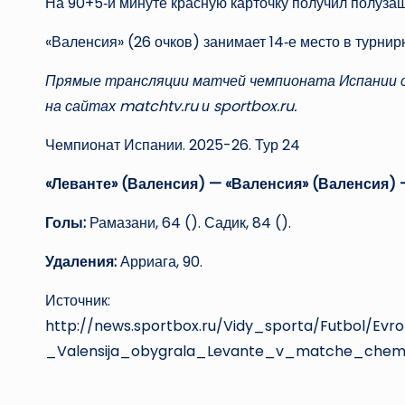
На 90+5‑й минуте красную карточку получил полуза
«Валенсия» (26 очков) занимает 14‑е место в турнирн
Прямые трансляции матчей чемпионата Испании с
на сайтах matchtv.ru и sportbox.ru.
Чемпионат Испании. 2025-26. Тур 24
«Леванте» (Валенсия) — «Валенсия» (Валенсия) 
Голы:
Рамазани, 64 (
). Садик, 84 (
).
Удаления:
Арриага, 90.
Источник:
http://news.sportbox.ru/Vidy_sporta/Futbol/Ev
_Valensija_obygrala_Levante_v_matche_chemp