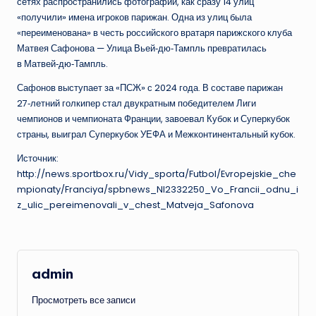
сетях распространились фотографии, как сразу 14 улиц
«получили» имена игроков парижан. Одна из улиц была
«переименована» в честь российского вратаря парижского клуба
Матвея Сафонова — Улица Вьей‑дю‑Тампль превратилась
в Матвей‑дю‑Тампль.
Сафонов выступает за «ПСЖ» с 2024 года. В составе парижан
27‑летний голкипер стал двукратным победителем Лиги
чемпионов и чемпионата Франции, завоевал Кубок и Суперкубок
страны, выиграл Суперкубок УЕФА и Межконтинентальный кубок.
Источник:
http://news.sportbox.ru/Vidy_sporta/Futbol/Evropejskie_che
mpionaty/Franciya/spbnews_NI2332250_Vo_Francii_odnu_i
z_ulic_pereimenovali_v_chest_Matveja_Safonova
admin
Просмотреть все записи