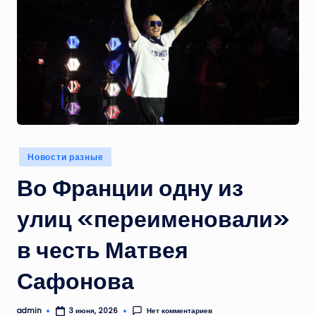
Опубликовано
Новости разные
в
Во Франции одну из
улиц «переименовали»
в честь Матвея
Сафонова
admin
Нет комментариев
3 июня, 2026
Запись