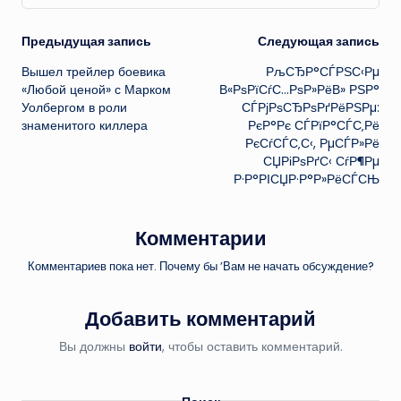
Навигация
Предыдущая запись
Следующая запись
Вышел трейлер боевика
РљСЂР°СЃРЅС‹Рµ
записи
«Любой ценой» с Марком
В«РѕРїСѓС…РѕР»РёВ» РЅР°
Уолбергом в роли
СЃРјРѕСЂРѕРґРёРЅРµ:
знаменитого киллера
РєР°Рє СЃРїР°СЃС‚Рё
РєСѓСЃС‚С‹, РµСЃР»Рё
СЏРіРѕРґС‹ СѓР¶Рµ
Р·Р°РІСЏР·Р°Р»РёСЃСЊ
Комментарии
Комментариев пока нет. Почему бы ’Вам не начать обсуждение?
Добавить комментарий
Вы должны
войти
, чтобы оставить комментарий.