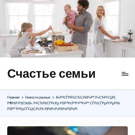
Перейти
к
содержимому
Счастье семьи
Быт,
ремонт,
отношения
Главная
Новости разные
В«Р?СЃРїРѕСЂС‚РёР»Р° Р»СЋРґСЏРј
Р¶РёР·РЅСЊВ»: Р¤СЂРёСЃРєРµ РЅР°РєР°Р·Р°Р»Р° СЃРѕСЃРµРґРµР№
РЅР° РґРµСЃСЏС‚РєРё РјРёР»Р»РёРѕРЅРѕРІ