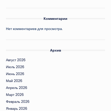
Комментарии
Нет комментариев для просмотра.
Архив
Август 2026
Июль 2026
Июнь 2026
Май 2026
Апрель 2026
Март 2026
Февраль 2026
Январь 2026