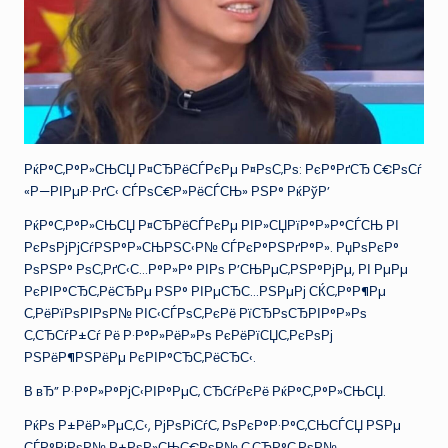
РќР°С‚Р°Р»СЊСЏ Р¤СЂРёСЃРєРµ Р¤РѕС‚Рѕ: РєР°РґСЂ С€РѕСѓ
«Р—РІРµР·РґС‹ СЃРѕС€Р»РёСЃСЊ» РЅР° РќРўР’
РќР°С‚Р°Р»СЊСЏ Р¤СЂРёСЃРєРµ РІР»СЏРїР°Р»Р°СЃСЊ РІ
РєРѕРјРјСѓРЅР°Р»СЊРЅС‹Р№ СЃРєР°РЅРґР°Р». РџРѕРєР°
РѕРЅР° РѕС‚РґС‹С…Р°Р»Р° РІРѕ Р’СЊРµС‚РЅР°РјРµ, РІ РµРµ
РєРІР°СЂС‚РёСЂРµ РЅР° РІРµСЂС…РЅРµРј СЌС‚Р°Р¶Рµ
С‚РёРїРѕРІРѕР№ РІС‹СЃРѕС‚РєРё РїСЂРѕСЂРІР°Р»Рѕ
С‚СЂСѓР±Сѓ Рё Р·Р°Р»РёР»Рѕ РєРёРїСЏС‚РєРѕРј
РЅРёР¶РЅРёРµ РєРІР°СЂС‚РёСЂС‹.
В вЂ” Р·Р°Р»Р°РјС‹РІР°РµС‚ СЂСѓРєРё РќР°С‚Р°Р»СЊСЏ.
РќРѕ Р±РёР»РµС‚С‹, РјРѕРіСѓС‚ РѕРєР°Р·Р°С‚СЊСЃСЏ РЅРµ
СЃР°РјРѕР№ Р±РѕР»СЊС€РѕР№ С‚СЂР°С‚РѕР№.