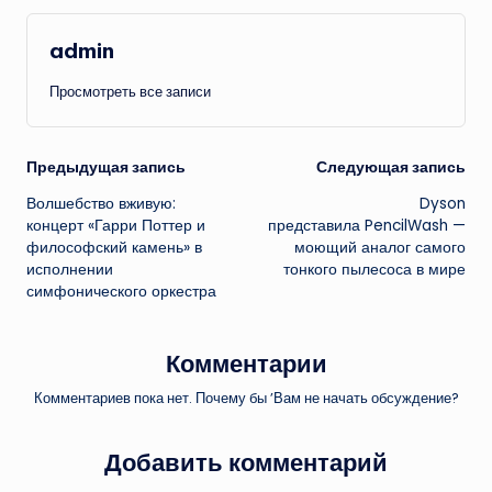
admin
Просмотреть все записи
Навигация
Предыдущая запись
Следующая запись
Волшебство вживую:
Dyson
записи
концерт «Гарри Поттер и
представила PencilWash —
философский камень» в
моющий аналог самого
исполнении
тонкого пылесоса в мире
симфонического оркестра
Комментарии
Комментариев пока нет. Почему бы ’Вам не начать обсуждение?
Добавить комментарий