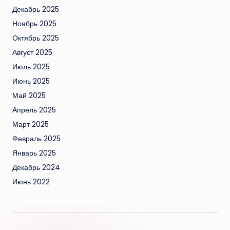
Декабрь 2025
Ноябрь 2025
Октябрь 2025
Август 2025
Июль 2025
Июнь 2025
Май 2025
Апрель 2025
Март 2025
Февраль 2025
Январь 2025
Декабрь 2024
Июнь 2022