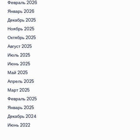
Февраль 2026
Январь 2026
Декабрь 2025
Ноябрь 2025
Октябрь 2025
Август 2025
Июль 2025
Июнь 2025
Май 2025
Апрель 2025
Март 2025
Февраль 2025
Январь 2025
Декабрь 2024
Июнь 2022