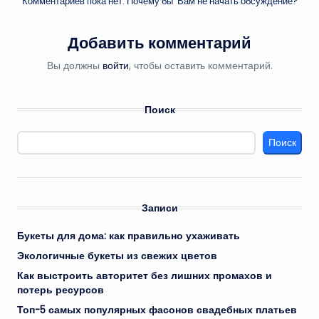
Комментариев пока нет. Почему бы ’Вам не начать обсуждение?
Добавить комментарий
Вы должны
войти
, чтобы оставить комментарий.
Поиск
Поиск
Записи
Букеты для дома: как правильно ухаживать
Экологичные букеты из свежих цветов
Как выстроить авторитет без лишних промахов и
потерь ресурсов
Топ-5 самых популярных фасонов свадебных платьев