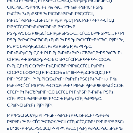
Рљ СЃР»РѕРІСѓ, РІ РЅР°СЃС‚РѕСЏС‰РµРµ РІСЂРµРјСЏ
СЌС‚РѕС‚ РЅР°РІС‹Рє РњРёС…Р°Р№Р»РѕРІСѓ РЅРµ
РѕСЃРѕР±РµРЅРЅРѕ РїСЂРёРіРѕРґРёС‚СЃСЏ,
РїРѕСЃРєРѕР»СЊРєСѓ РїРµРІРµС† РѕС‚РєР°Р·Р°Р»СЃСЏ
РіР°СЃС‚СЂРѕР»РёСЂРѕРІР°С‚СЊ РІ
РЅРµРґСЂСѓР¶РµСЃС‚РІРµРЅРЅС‹С… СЃС‚СЂР°РЅР°С…, Р° РІ
РЅРµРєРѕС‚РѕСЂС‹Рµ РµРіРѕ РЅРµ РїСѓСЃРєР°СЋС‚. РўР°Рє,
Рє РїСЂРёРјРµСЂСѓ, РѕРЅ РЅРµ РјРѕР¶РµС‚
РїРѕР»РµС‚РµС‚СЊ РІ Р’РµР»РёРєРѕР±СЂРёС‚Р°РЅРёСЋ. Р?
СЃРїРѕР»РЅРёС‚РµР»СЊ СЂР°СЃСЃРєР°Р·Р°Р», С‡С‚Рѕ
Р»РµС‚РѕРј С‚СѓРґР° РѕС‚РїСЂР°РІРёС‚СЃСЏ РµРіРѕ
СЃС‚Р°СЂС€Р°СЏ РґРѕС‡СЊ вЂ” 16-Р»РµС‚РЅСЏСЏ Р?
РІР°РЅРЅР°. Р”РµРІСѓС€РєР° РѕРєРѕРЅС‡РёР»Р° 10-Р№
РєР»Р°СЃСЃ Рё РїРѕР»СѓС‡РёР»Р° РІРѕР·РјРѕР¶РЅРѕСЃС‚СЊ
СЃС‚Р°Р¶РёСЂРѕРІР°С‚СЊСЃСЏ РІ РђРЅРіР»РёРё, РЅРѕ
СЃРѕРїСЂРѕРІРѕР¶РґР°С‚СЊ РµРµ СЃРјРѕР¶РµС‚
С‚РѕР»СЊРєРѕ РјР°РјР°.
Р Р°РЅСЊС€Рµ РІ Р’РµР»РёРєРѕР±СЂРёС‚Р°РЅРёРё
Р¶РёР»Р° Рё СЃС‚Р°СЂС€Р°СЏ СЃРµСЃС‚СЂР° Р?РІР°РЅРЅС‹
вЂ” 26-Р»РµС‚РЅСЏСЏ Р•РІР°, РѕС‚С†РѕРј РєРѕС‚РѕСЂРѕР№