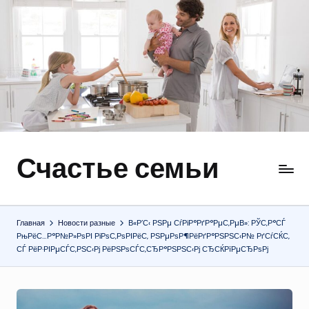
Перейти
к
содержимому
Счастье семьи
Быт,
ремонт,
отношения
Главная
Новости разные
В«Р’С‹ РЅРµ СѓРіР°РґР°РµС‚РµВ»: РЎС‚Р°СЃ
РњРёС…Р°Р№Р»РѕРІ РіРѕС‚РѕРІРёС‚ РЅРµРѕР¶РёРґР°РЅРЅС‹Р№ РґСѓСЌС‚
СЃ РёР·РІРµСЃС‚РЅС‹Рј РёРЅРѕСЃС‚СЂР°РЅРЅС‹Рј СЂСЌРїРµСЂРѕРј