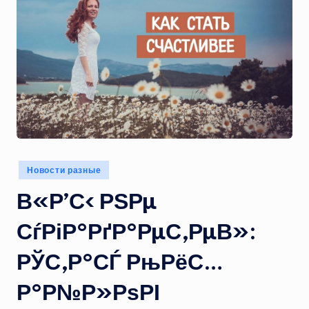
Опубликовано
Новости разные
в
В«Р’С‹ РЅРµ
СѓРіР°РґР°РµС‚РµВ»:
РЎС‚Р°СЃ РњРёС…
Р°Р№Р»РѕРІ