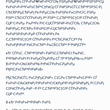
РЅРµРіРѕ СЃР»РѕР¶РёР»Р°СЃСЊ РЅРµРѕР¶РёРґР°РЅРЅР°СЏ
РєРѕР»Р»Р°Р±РѕСЂР°С†РёСЏ СЃ РёРЅРѕСЃС‚СЂР°РЅРЅС‹Рј
СЂСЌРїРµСЂРѕРј Рё РїРµС‚СЊ РѕРЅРё Р±СѓРґСѓС‚ РЅРµ
РЅР° СЂСѓСЃСЃРєРѕРј, Р° РЅР° С„СЂР°РЅС†СѓР·СЃРєРѕРј
СЏР·С‹РєРµ. РљР°Рє РІС‹СЏСЃРЅРёР»РѕСЃСЊ, СЂРµС‡СЊ
РёРґРµС‚ РїСЂРѕ РїРѕРїСѓР»СЏСЂРЅРѕРіРѕ
РєРѕРЅРіРѕР»РµР·СЃРєРѕРіРѕ Рё
С„СЂР°РЅС†СѓР·СЃРєРѕРіРѕ Р°СЂС‚РёСЃС‚Р° Рё
РєРѕРјРїРѕР·РёС‚РѕСЂР° РњСЌС‚СЂР° Р“РёРјСЃР°.
вЂ” СЃРѕС…СЂР°РЅРёР» РёРЅС‚СЂРёРіСѓ РњРёС…
Р°Р№Р»РѕРІ РІ Р±РµСЃРµРґРµ СЃ 7Р”РЅРµР№.ru РЅР°
В«Р‘РѕР»СЊС€РѕР№ РґРёСЃРєРѕС‚РµРєРµ
РђРІС‚РѕСЂР°РґРёРѕВ».
РђСЂС‚РёСЃС‚ РѕС‚РјРµС‚РёР», С‡С‚Рѕ СЂР°Р±РѕС‚Р°Р» СЃ
Р±РѕР»СЊС€РёРј РІРѕРѕРґСѓС€РµРІР»РµРЅРёРµРј, РІ С‚РѕРј
С‡РёСЃР»Рµ РёР·-Р·Р° С„СЂР°РЅС†СѓР·СЃРєРѕРіРѕ
СЏР·С‹РєР°.
В вЂ” РґРѕР±Р°РІРёР» РѕРЅ.