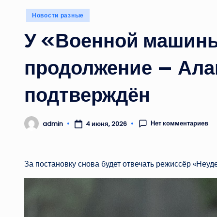
Опубликовано
Новости разные
в
У «Военной машин
продолжение — Ала
подтверждён
Нет комментариев
admin
4 июня, 2026
Запись
от
За постановку снова будет отвечать режиссёр «Неу