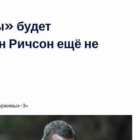
ы» будет
н Ричсон ещё не
держимых-3».