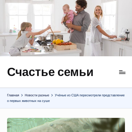
Перейти
к
содержимому
Счастье семьи
Быт,
ремонт,
отношения
Главная
Новости разные
Учёные из США пересмотрели представление
о первых животных на суше