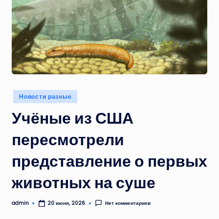
Опубликовано
Новости разные
в
Учёные из США
пересмотрели
представление о первых
животных на суше
admin
Нет комментариев
20 июня, 2026
Запись
от