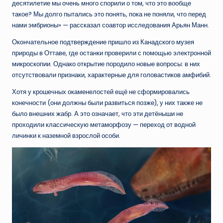
десятилетие мы очень много спорили о том, что это вообще
такое? Мы долго пытались это понять, пока не поняли, что перед
нами эмбрионы» — рассказал соавтор исследования Арьян Манн.
Окончательное подтверждение пришло из Канадского музея
природы в Оттаве, где останки проверили с помощью электронной
микроскопии. Однако открытие породило новые вопросы: в них
отсутствовали признаки, характерные для головастиков амфибий.
Хотя у крошечных окаменелостей ещё не сформировались
конечности (они должны были развиться позже), у них также не
было внешних жабр. А это означает, что эти детёныши не
проходили классическую метаморфозу — переход от водной
личинки к наземной взрослой особи.