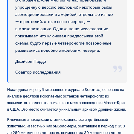
В старшей школе многим из нас преподавали
упрощённую версию эволюции: некоторые рыбы
эволюционировали в амфибий, отдельные из них
— в рептилий, а те, в свою очередь, —
в млекопитающих. Однако наше исследование
показывает, что ключевая предпосылка этой
схемы, будто первые четвероногие позвоночные
развивались подобно амфибиям, неверна.
Джейсон Пардо
Соавтор исследования
Исследование, опубликованное в журнале Science, основано на
анализе десятков ископаемых останков четвероногих из
знаменитого палеонтологического местонахождения Мазон-Крик
в США. Это место считается уникальным архивом древней жизни.
Ключевыми находками стали окаменелости детёнышей
животных, известных как эмболомеры, обитавшие в период с 350
до 280 миллионов лет назад, примерно за 30 миллионов лет до