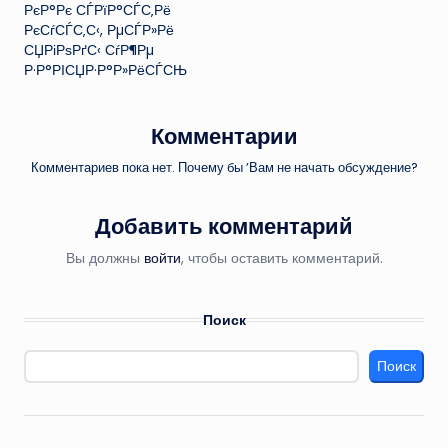
РєР°Рє СЃРїР°СЃС‚Рё
РєСѓСЃС‚С‹, РµСЃР»Рё
СЏРіРѕРґС‹ СѓР¶Рµ
Р·Р°РІСЏР·Р°Р»РёСЃСЊ
Комментарии
Комментариев пока нет. Почему бы ’Вам не начать обсуждение?
Добавить комментарий
Вы должны
войти
, чтобы оставить комментарий.
Поиск
Поиск