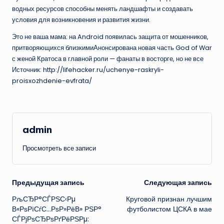
водных ресурсов способны менять ландшафты и создавать
условия для возникновения и развития жизни.
Это не ваша мама: на Android появилась защита от мошенников,
притворяющихся близкимиАнонсирована новая часть God of War
с женой Кратоса в главной роли — фанаты в восторге, но не все
Источник: http://lifehacker.ru/uchenye-raskryli-
proisxozhdenie-evfrata/
admin
Просмотреть все записи
Навигация
Предыдущая запись
Следующая запись
РљСЂР°СЃРЅС‹Рµ
Круговой признан лучшим
записи
В«РѕРїСѓС…РѕР»РёВ» РЅР°
футболистом ЦСКА в мае
СЃРјРѕСЂРѕРґРёРЅРµ: