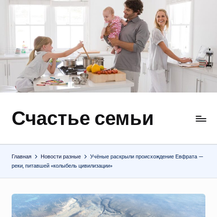
Перейти
к
содержимому
Счастье семьи
Быт,
ремонт,
отношения
Главная
Новости разные
Учёные раскрыли происхождение Евфрата —
реки, питавшей «колыбель цивилизации»