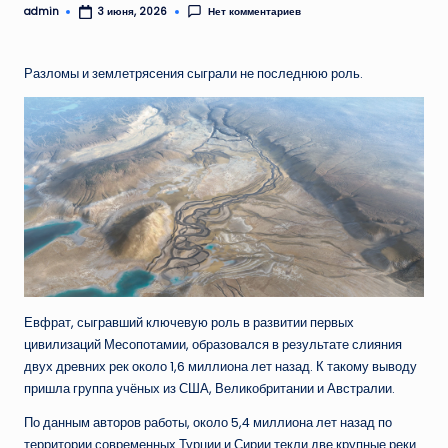
admin
Нет комментариев
3 июня, 2026
Запись
от
Разломы и землетрясения сыграли не последнюю роль.
Евфрат, сыгравший ключевую роль в развитии первых
цивилизаций Месопотамии, образовался в результате слияния
двух древних рек около 1,6 миллиона лет назад. К такому выводу
пришла группа учёных из США, Великобритании и Австралии.
По данным авторов работы, около 5,4 миллиона лет назад по
территории современных Турции и Сирии текли две крупные реки