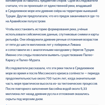
километров оставалось предметом споров. Одни исследователи
считали, что он произошёл от единственной реки, впадавшей
в Средиземное море или древние озёра на территории нынешней
Турции. Другие предполагали, что его предок заканчивался где-то
на Аравийском полуострове.
Чтобы восстановить историю формирования реки, учёные
использовали сейсмические данные, спутниковые снимки и карты
рельефа. Они обнаружили древние речные отложения возрастом
от пяти до шести миллионов лет у побережья Ливана
и сопоставили их с аналогичными находками у берегов Турции.
Именно эти следы позволили выявить существование Палео-
Карасу и Палео-Мурата.
Исследователи рассказали, что эти реки текли в Средиземное
море во время и после Мессинского кризиса солёности — периода
продолжительностью около 700 тысяч лет, когда значительная
часть моря практически высохла из-за тектонических процессов.
После повторного заполнения бассейна водой около 5,33
миллиона лет назад древние русла и отложения оказались
скрыты под морским дном.