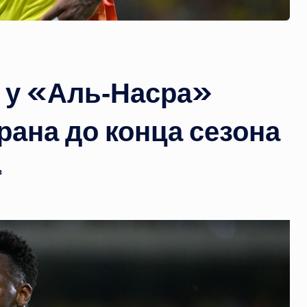
 у «Аль‑Насра»
ана до конца сезона
в