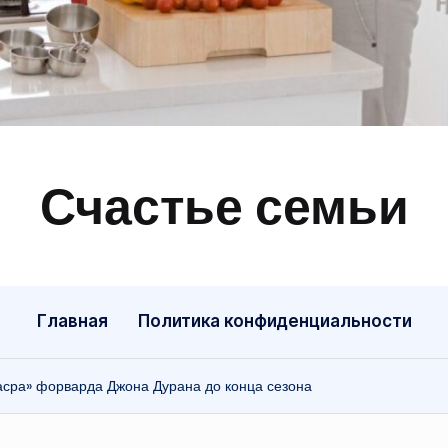
Счастье семьи
Быт,
ремонт,
отношения
Главная
Политика конфиденциальности
асра» форварда Джона Дурана до конца сезона