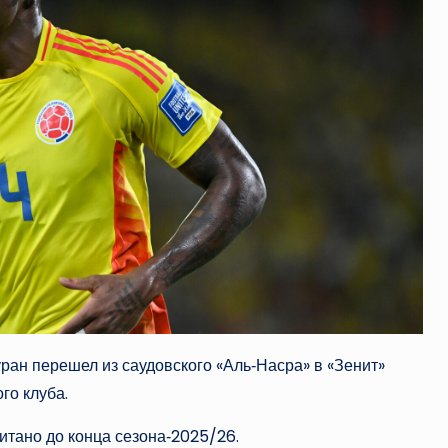
ан перешел из саудовского «Аль‑Насра» в «Зенит»
го клуба.
тано до конца сезона‑2025/26.