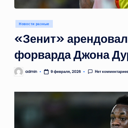
Опубликовано
Новости разные
в
«Зенит» арендовал
форварда Джона Дур
Нет комментарие
admin
9 февраля, 2026
Запись
от