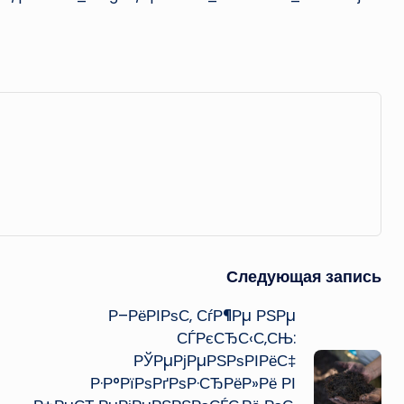
Следующая запись
Р–РёРІРѕС‚ СѓР¶Рµ РЅРµ
СЃРєСЂС‹С‚СЊ:
РЎРµРјРµРЅРѕРІРёС‡
Р·Р°РїРѕРґРѕР·СЂРёР»Рё РІ