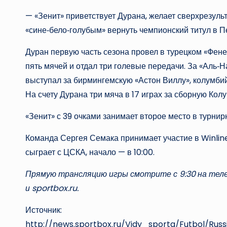
— «Зенит» приветствует Дурана, желает сверхрезуль
«сине‑бело‑голубым» вернуть чемпионский титул в П
Дуран первую часть сезона провел в турецком «Фенер
пять мячей и отдал три голевые передачи. За «Аль‑Н
выступал за бирмингемскую «Астон Виллу», колумбий
На счету Дурана три мяча в 17 играх за сборную Кол
«Зенит» с 39 очками занимает второе место в турни
Команда Сергея Семака принимает участие в Winlin
сыграет с ЦСКА, начало — в 10:00.
Прямую трансляцию игры смотрите с 9:30 на теле
и sportbox.ru.
Источник:
http://news.sportbox.ru/Vidy_sporta/Futbol/Ru