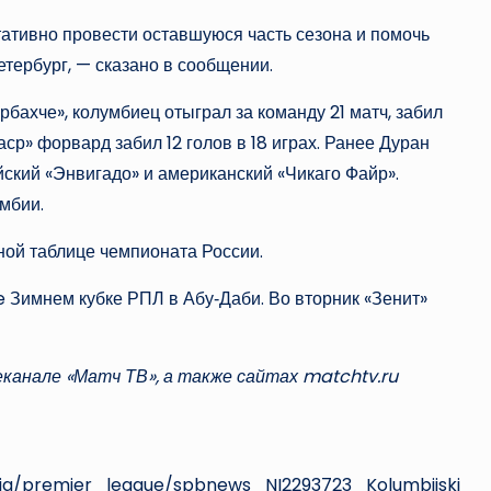
тативно провести оставшуюся часть сезона и помочь
етербург, — сказано в сообщении.
бахче», колумбиец отыграл за команду 21 матч, забил
аср» форвард забил 12 голов в 18 играх. Ранее Дуран
ский «Энвигадо» и американский «Чикаго Файр».
умбии.
рной таблице чемпионата России.
e Зимнем кубке РПЛ в Абу‑Даби. Во вторник «Зенит»
канале «Матч ТВ», а также сайтах matchtv.ru
ssia/premier_league/spbnews_NI2293723_Kolumbijski