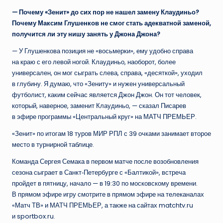
— Почему «Зенит» до сих пор не нашел замену Клаудиньо?
Почему Максим Глушенков не смог стать адекватной заменой,
получится ли эту нишу занять у Джона Джона?
— У Глушенкова позиция не «восьмерки», ему удобно справа
на краю с его левой ногой. Клаудиньо, наоборот, более
универсален, он мог сыграть слева, справа, «десяткой», уходил
в глубину. Я думаю, что «Зениту» и нужен универсальный
футболист, каким сейчас является Джон Джон. Он тот человек,
который, наверное, заменит Клаудиньо, — сказал Писарев
в эфире программы «Центральный круг» на МАТЧ ПРЕМЬЕР.
«Зенит» по итогам 18 туров МИР РПЛ с 39 очками занимает второе
место в турнирной таблице.
Команда Сергея Семака в первом матче после возобновления
сезона сыграет в Санкт‑Петербурге с «Балтикой», встреча
пройдет в пятницу, начало — в 19:30 по московскому времени.
В прямом эфире игру смотрите в прямом эфире на телеканалах
«Матч ТВ» и МАТЧ ПРЕМЬЕР, а также на сайтах matchtv.ru
и sportbox.ru.