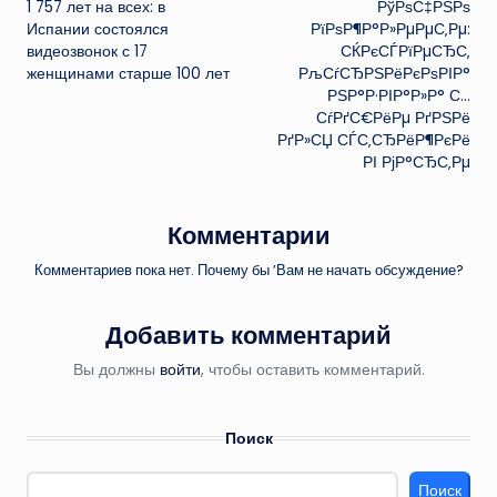
1 757 лет на всех: в
РўРѕС‡РЅРѕ
записи
Испании состоялся
РїРѕР¶Р°Р»РµРµС‚Рµ:
видеозвонок с 17
СЌРєСЃРїРµСЂС‚
женщинами старше 100 лет
РљСѓСЂРЅРёРєРѕРІР°
РЅР°Р·РІР°Р»Р° С…
СѓРґС€РёРµ РґРЅРё
РґР»СЏ СЃС‚СЂРёР¶РєРё
РІ РјР°СЂС‚Рµ
Комментарии
Комментариев пока нет. Почему бы ’Вам не начать обсуждение?
Добавить комментарий
Вы должны
войти
, чтобы оставить комментарий.
Поиск
Поиск