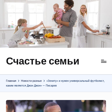
Перейти
к
содержимому
Счастье семьи
Быт,
ремонт,
отношения
Главная
Новости разные
«Зениту» и нужен универсальный футболист,
каким является Джон Джон» — Писарев