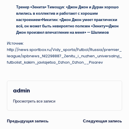
Тренер «Зенита» Тимощук: «Джон Джон и Дуран хорошо
влились в коллектив и работают с хорошим
настроением»
Никитин: «Джон Джон умеет практически
всё, он может быть невероятно полезен «Зениту»
«Джон
Джон произвел впечатление на меня» — Шалимов
Источник:
http://news.sportbox.ru/Vidy_sporta/Futbol/Russia/premier_
league/spbnews_NI2298887_Zenitu_i_nuzhen_universalnyj_
futbolist_kakim_javlajetsa_Dzhon_Dzhon__Pisarev
admin
Просмотреть все записи
Навигация
Предыдущая запись
Следующая запись