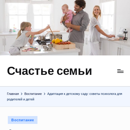
Перейти
к
содержимому
Счастье семьи
Быт,
ремонт,
отношения
Главная
Воспитание
Адаптация к детскому саду: советы психолога для
родителей и детей
Опубликовано
Воспитание
в