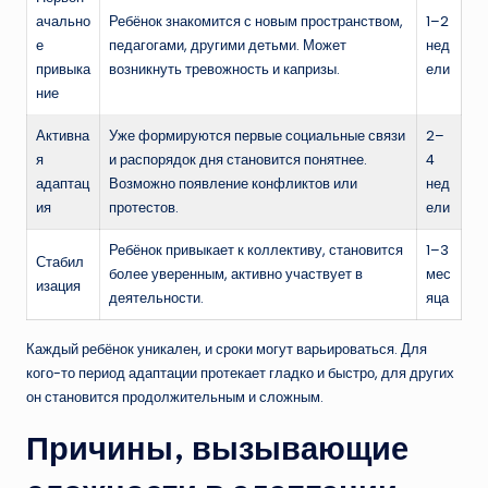
ачально
Ребёнок знакомится с новым пространством,
1–2
е
педагогами, другими детьми. Может
нед
привыка
возникнуть тревожность и капризы.
ели
ние
Активна
Уже формируются первые социальные связи
2–
я
и распорядок дня становится понятнее.
4
адаптац
Возможно появление конфликтов или
нед
ия
протестов.
ели
Ребёнок привыкает к коллективу, становится
1–3
Стабил
более уверенным, активно участвует в
мес
изация
деятельности.
яца
Каждый ребёнок уникален, и сроки могут варьироваться. Для
кого-то период адаптации протекает гладко и быстро, для других
он становится продолжительным и сложным.
Причины, вызывающие