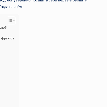
од мог уверенно посадить свои первые овощи и
Тогда начнём!
ьно?
 фруктов