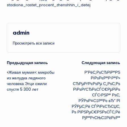
stadione_rastet_procent_zhenshhin_i_detej
admin
Просмотреть все записи
Навигация
Предыдущая запись
Следующая запись
«Живая мумия»: микробы
Р’РёС‚РѕСЂРіР°РЅ
записи
из желудка ледяного
РїРѕРєР°Р·Р°Р»
человека Этци ожили
СЂРµРґРєРѕРµ С„РѕС‚Рѕ
спустя 5 300 лет
РїРѕРґСЂРѕСЃС€РµРіРѕ
СЃС‹РЅР° РѕС‚
РЎРѕР±С‡Р°Рє вЂ” РІ
РЎРµС‚Рё СЃРїРѕСЂСЏС‚
Рѕ РІРЅРµС€РЅРѕСЃС‚Рё
РјР°Р»СЊС‡РёРєР°