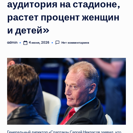
аудитория на стадионе,
растет процент женщин
и детей»
admin
Нет комментариев
4 июня, 2026
Запись
от
Генеральный директор «Спартака» Сергей Некрасов заявил, что