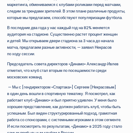
маркетинга, обмениваемся с клубами роликами перед матчами,
следим за трендами зрителей. В этом плане различные продукты,
которые мы предлагаем, способствуют популяризации футбола.
В последние два года у нас каждый год на 82% меняется
аудитория на стадионе. Существенно растет процент женщин
и детей. Мы открываем двери стадиона за 3 часа до начала
матча, предлагаем разные активности, — заявил Некрасов
по ходу сессии.
Председатель совета директоров «Динамо» Александр Ивлев
отметил, что клуб стал вторым по посещаемости среди
московских команд.
— Мы с [гендиректором «Спартака»] Сергеем [Некрасовым]
в один день вошли в спортивную тематику. Я посмотрел, как
работает клуб «Динамо» и был приятно удивлен. У меня было
хорошее представление, как должен работать клуб, чтобы быть
успешным. Был виден структурированный подход, грамотная
работа со спонсорами, с системными игроками в этом сегменте.
И если посмотреть по результатам, «Динамо» в 2025 году стало
самым прибыльным клубом в России.