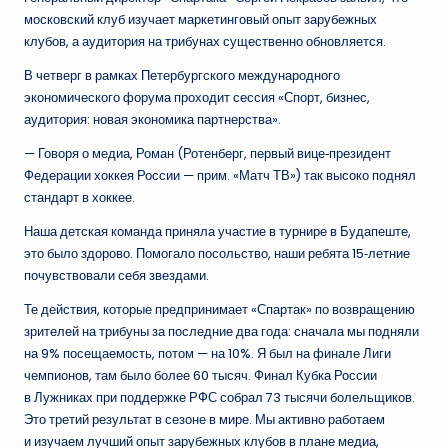
московский клуб изучает маркетинговый опыт зарубежных
клубов, а аудитория на трибунах существенно обновляется.
В четверг в рамках Петербургского международного
экономического форума проходит сессия «Спорт, бизнес,
аудитория: новая экономика партнерства».
— Говоря о медиа, Роман (Ротенберг, первый вице‑президент
Федерации хоккея России — прим. «Матч ТВ») так высоко поднял
стандарт в хоккее.
Наша детская команда приняла участие в турнире в Будапеште,
это было здорово. Помогало посольство, наши ребята 15‑летние
почувствовали себя звездами.
Те действия, которые предпринимает «Спартак» по возвращению
зрителей на трибуны за последние два года: сначала мы подняли
на 9% посещаемость, потом — на 10%. Я был на финале Лиги
чемпионов, там было более 60 тысяч. Финал Кубка России
в Лужниках при поддержке РФС собрал 73 тысячи болельщиков.
Это третий результат в сезоне в мире. Мы активно работаем
и изучаем лучший опыт зарубежных клубов в плане медиа,