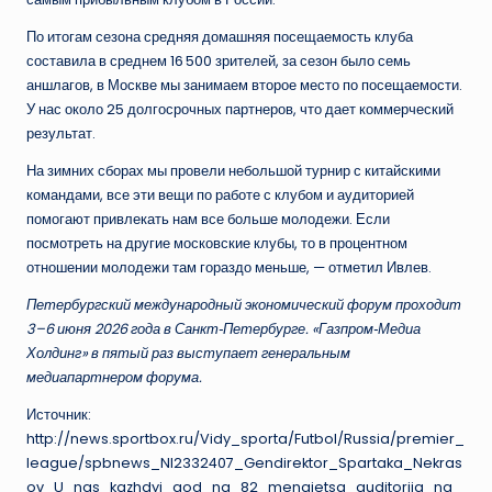
По итогам сезона средняя домашняя посещаемость клуба
составила в среднем 16 500 зрителей, за сезон было семь
аншлагов, в Москве мы занимаем второе место по посещаемости.
У нас около 25 долгосрочных партнеров, что дает коммерческий
результат.
На зимних сборах мы провели небольшой турнир с китайскими
командами, все эти вещи по работе с клубом и аудиторией
помогают привлекать нам все больше молодежи. Если
посмотреть на другие московские клубы, то в процентном
отношении молодежи там гораздо меньше, — отметил Ивлев.
Петербургский международный экономический форум проходит
3–6 июня 2026 года в Санкт‑Петербурге. «Газпром‑Медиа
Холдинг» в пятый раз выступает генеральным
медиапартнером форума.
Источник:
http://news.sportbox.ru/Vidy_sporta/Futbol/Russia/premier_
league/spbnews_NI2332407_Gendirektor_Spartaka_Nekras
ov_U_nas_kazhdyj_god_na_82_menajetsa_auditorija_na_