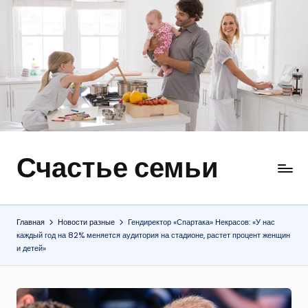
Перейти
к
содержимому
Счастье семьи
Быт,
ремонт,
отношения
Главная
Новости разные
Гендиректор «Спартака» Некрасов: «У нас
каждый год на 82% меняется аудитория на стадионе, растет процент женщин
и детей»