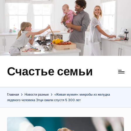
Перейти
к
содержимому
Счастье семьи
Быт,
ремонт,
отношения
Главная
Новости разные
«Живая мумия»: микробы из желудка
ледяного человека Этци ожили спустя 5 300 лет