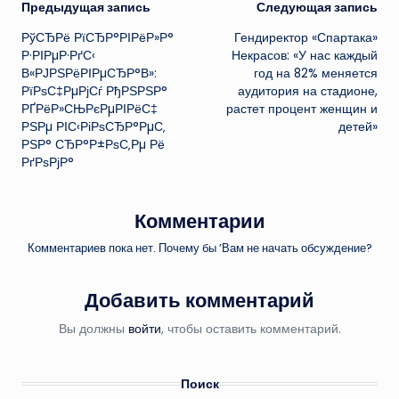
Навигация
Предыдущая запись
Следующая запись
РўСЂРё РїСЂР°РІРёР»Р°
Гендиректор «Спартака»
записи
Р·РІРµР·РґС‹
Некрасов: «У нас каждый
В«РЈРЅРёРІРµСЂР°В»:
год на 82% меняется
РїРѕС‡РµРјСѓ РђРЅРЅР°
аудитория на стадионе,
РҐРёР»СЊРєРµРІРёС‡
растет процент женщин и
РЅРµ РІС‹РіРѕСЂР°РµС‚
детей»
РЅР° СЂР°Р±РѕС‚Рµ Рё
РґРѕРјР°
Комментарии
Комментариев пока нет. Почему бы ’Вам не начать обсуждение?
Добавить комментарий
Вы должны
войти
, чтобы оставить комментарий.
Поиск