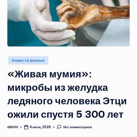
Опубликовано
Новости разные
в
«Живая мумия»:
микробы из желудка
ледяного человека Этци
ожили спустя 5 300 лет
admin
Нет комментариев
4 июня, 2026
Запись
от