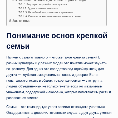
Как сохранить любовь и уважение на долгие годы
1. Регулярно выражайте свои чувства
2. Будьте готовыми меняться
3. Не забывайте о романтике и признании
4. Следите за эмоциональным климатом в семье
Заключение
Понимание основ крепкой
семьи
Начнём с самого главного — что же такое крепкая семья? В
разных культурах и у разных людей это понятие может звучать
по-разному. Для одних это соседство под одной крышей, для
других — глубокая эмоциональная связь и доверие. Если
попытаться описать в общем, то крепкая семья — это группа
людей, объединённых не только генетически, но и взаимным
уважением, поддержкой и любовью, которые помогают им расти и
развиваться вместе.
Семья — это команда, где успех зависит от каждого участника.
Она держится на доверии, готовности слушать друг друга, умении