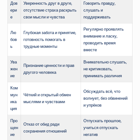
Дов
Уверенность друг в друге,
Говорить правду,
ери
отсутствие страха раскрыть
слушать и
е
свои мысли и чувства
поддерживать
Регулярно проявлять
Лю
Глубокая забота и принятие,
внимание и ласку,
бов
готовность помогать в
проводить время
ь
трудные моменты
вместе
Ува
Внимательно слушать,
Признание ценности и прав
жен
не критиковать,
другого человека
ие
принимать различия
Ком
Обсуждать всё, что
мун
Чёткий и открытый обмен
волнует, без обвинений
ика
мыслями и чувствами
и упрёков
ция
Про
Отпускать прошлое,
Отказ от обид ради
щен
учиться отпускать
сохранения отношений
ие
негатив