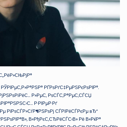
 С„РёР»СЊРјР°
РЎРІРµС‚Р»Р°РЅР° РҐРѕРґС‡РµРЅРєРѕРІР°.
јРЅРѕРіРёС… Р»РµС‚ РѕСЃС‚Р°РµС‚СЃСЏ
РІР°РЅРЅС‹С… Р·РІРµР·Рґ
µРµ РїРѕСЃР»СѓР¶РЅРѕРј СЃРїРёСЃРєРµ вЂ”
°РЅРѕРІР°В», В«РђРєС‚СЂРёСЃС‹В» Рё В«РќР°