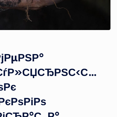
РјРµРЅР°
їСѓР»СЏСЂРЅС‹С…
ѕРє
єРѕРіРѕ
РіСЂР°С„Р°