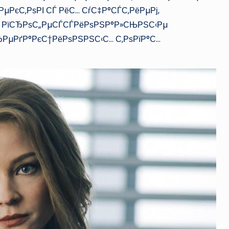
РµРєС‚РѕРІ СЃ РёС… СѓС‡Р°СЃС‚РёРµРј,
 РїСЂРѕС„РµСЃСЃРёРѕРЅР°Р»СЊРЅС‹Рµ
ЂРµРґР°РєС†РёРѕРЅРЅС‹С… С‚РѕРїР°С…